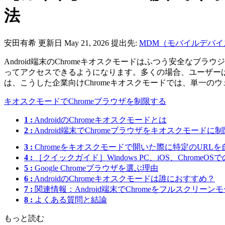
法
安田有希
更新日 May 21, 2026
提出先:
MDM（モバイルデバイ
Android端末のChromeキオスクモードはふつう安全
ってアクセスできるようになります。多くの場合、ユーザー
は、こうした企業向けChromeキオスクモードでは、単一
キオスクモードでChromeブラウザを制限する
1 :
AndroidのChromeキオスクモードとは
2 :
Android端末でChromeブラウザをキオスクモードに
3 :
Chromeをキオスクモードで開いた際に特定のURLを
4 :
［クイックガイド］Windows PC、iOS、ChromeOS
5 :
Google Chromeブラウザを選ぶ理由
6 :
AndroidのChromeキオスクモードは誰におすすめ？
7 :
関連情報：Android端末でChromeをフルスクリー
8 :
よくある質問と結論
もっと読む