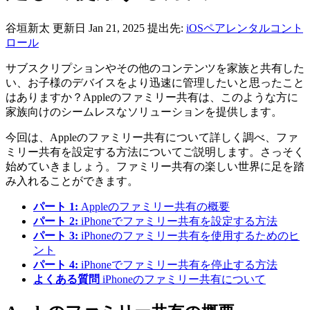
谷垣新太
更新日 Jan 21, 2025
提出先:
iOSペアレンタルコント
ロール
サブスクリプションやその他のコンテンツを家族と共有した
い、お子様のデバイスをより迅速に管理したいと思ったこと
はありますか？Appleのファミリー共有は、このような方に
家族向けのシームレスなソリューションを提供します。
今回は、Appleのファミリー共有について詳しく調べ、ファ
ミリー共有を設定する方法についてご説明します。さっそく
始めていきましょう。ファミリー共有の楽しい世界に足を踏
み入れることができます。
パート 1:
Appleのファミリー共有の概要
パート 2:
iPhoneでファミリー共有を設定する方法
パート 3:
iPhoneのファミリー共有を使用するためのヒ
ント
パート 4:
iPhoneでファミリー共有を停止する方法
よくある質問
iPhoneのファミリー共有について