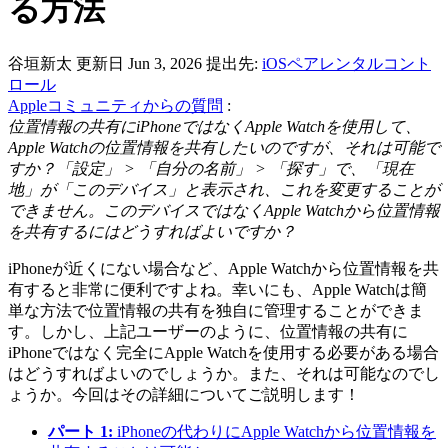
る方法
谷垣新太
更新日 Jun 3, 2026
提出先:
iOSペアレンタルコント
ロール
Appleコミュニティからの質問
:
位置情報の共有にiPhoneではなくApple Watchを使用して、
Apple Watchの位置情報を共有したいのですが、それは可能で
すか？「設定」 > 「自分の名前」 > 「探す」で、「現在
地」が「このデバイス」と表示され、これを変更することが
できません。このデバイスではなくApple Watchから位置情報
を共有するにはどうすればよいですか？
iPhoneが近くにない場合など、Apple Watchから位置情報を共
有すると非常に便利ですよね。幸いにも、Apple Watchは簡
単な方法で位置情報の共有を独自に管理することができま
す。しかし、上記ユーザーのように、位置情報の共有に
iPhoneではなく完全にApple Watchを使用する必要がある場合
はどうすればよいのでしょうか。また、それは可能なのでし
ょうか。今回はその詳細についてご説明します！
パート 1:
iPhoneの代わりにApple Watchから位置情報を