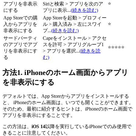
⭐
アプリを非表示
Siriと検索 > アプリを次のア
にする
プリに表示...
(続きを読む)
App Storeでの購
App Storeを起動 > プロフィー
⭐
入からアプリを
ル > 購入済み > 左にスワイ
非表示にする
プ...
(続きを読む)
サードパーティ
Capeをインストール > アクセ
のアプリでアプ
スを許可 > アプリグループ1
⭐⭐⭐⭐⭐
リを非表示にす
> アプリを選択...
(続きを読
る
む)
方法1. iPhoneのホーム画面からアプリ
を非表示にする
デフォルトでは、App Storeからアプリをインストールする
と、 iPhoneのホーム画面は、いつでも開くことができます。
そのため、最初に紹介するヒントは、iPhoneのホーム画面で
アプリを非表示にすることです。
この方法は、
iOS 14
以降を実行しているiPhoneでのみ使用で
きることに注意してください。