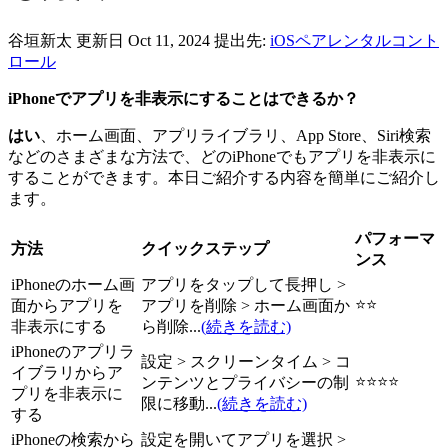
谷垣新太
更新日 Oct 11, 2024
提出先:
iOSペアレンタルコント
ロール
iPhoneでアプリを非表示にすることはできるか？
はい
、ホーム画面、アプリライブラリ、App Store、Siri検索
などのさまざまな方法で、どのiPhoneでもアプリを非表示に
することができます。本日ご紹介する内容を簡単にご紹介し
ます。
パフォーマ
方法
クイックステップ
ンス
iPhoneのホーム画
アプリをタップして長押し >
⭐⭐
面からアプリを
アプリを削除 > ホーム画面か
非表示にする
ら削除...
(続きを読む)
iPhoneのアプリラ
設定 > スクリーンタイム > コ
イブラリからア
⭐⭐⭐⭐
ンテンツとプライバシーの制
プリを非表示に
限に移動...
(続きを読む)
する
iPhoneの検索から
設定を開いてアプリを選択 >