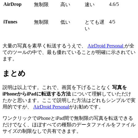
AirDrop
4.6/5
無制限
高い
速い
iTunes
4/5
無制限
低い
とても遅
い
大量の写真を素早く転送するうえで、
AirDroid Personal
が全
てのツールの中で、最も優れていることが明確に示されてい
ます。
まとめ
説明は以上です。これで、画質を下げることなく
写真を
iPhoneからiPadに転送する方法
について理解していただけ
たかと思います。ここで説明した方法はどれもシンプルで実
用的ですが、
AirDroid Personal
がお勧めです。
ワンクリックでiPhoneとiPad間で無制限の写真を転送できる
だけでなく、ほぼすべての種類のデータファイルをファイル
サイズの制限なしで共有できます。