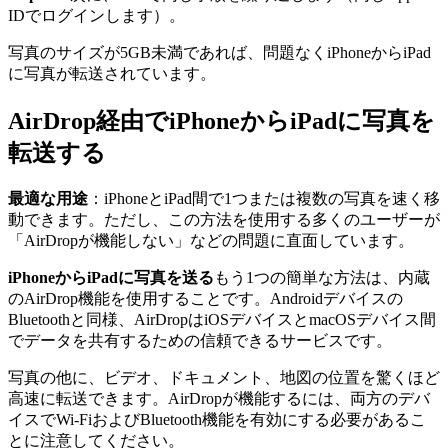
IDでログインします）。
写真のサイズが5GB未満であれば、問題なくiPhoneからiPad
に写真が転送されています。
AirDrop経由でiPhoneからiPadに写真を
転送する
最適な用途
：iPhoneとiPad間で1つまたは複数の写真を速く移
動できます。ただし、この方法を使用する多くのユーザーが
「AirDropが機能しない」などの問題に直面しています。
iPhoneからiPadに写真を送る
もう1つの簡単な方法は、内蔵
のAirDrop機能を使用することです。Androidデバイスの
Bluetoothと同様、AirDropはiOSデバイスとmacOSデバイス間
でデータを共有するための信頼できるサービスです。
写真の他に、ビデオ、ドキュメント、地図の位置を驚くほど
高速に転送できます。AirDropが機能するには、両方のデバ
イスでWi-FiおよびBluetooth機能を有効にする必要があるこ
とに注意してください。