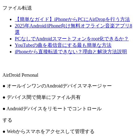
ファイル転送
【簡単なガイド】iPhoneからPCにAirDropを行う方法
2025年Android/iPhone向け無料オフライン音楽アプリ8
選
PCなしでAndroidスマートフォンをroot化できるか？
YouTubeの曲を着信音にする最も簡単な方法
iPhoneから直接転送できない？理由と解決方法説明
AirDroid Personal
● オールインワンのAndroidデバイスマネージャー
● デバイス間で簡単にファイル共有
● Androidデバイスをリモートでコントロール
する
● Webからスマホをアクセスして管理する