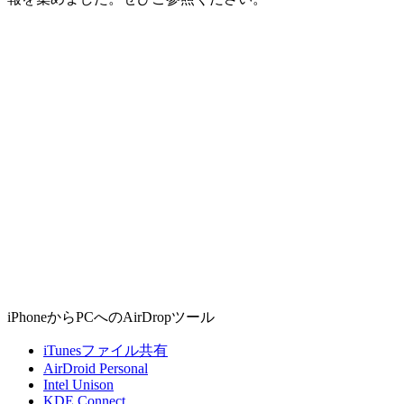
iPhoneからPCへのAirDropツール
iTunesファイル共有
AirDroid Personal
Intel Unison
KDE Connect