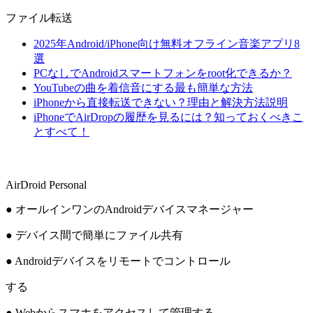
ファイル転送
2025年Android/iPhone向け無料オフライン音楽アプリ8
選
PCなしでAndroidスマートフォンをroot化できるか？
YouTubeの曲を着信音にする最も簡単な方法
iPhoneから直接転送できない？理由と解決方法説明
iPhoneでAirDropの履歴を見るには？知っておくべきこ
とすべて！
AirDroid Personal
● オールインワンのAndroidデバイスマネージャー
● デバイス間で簡単にファイル共有
● Androidデバイスをリモートでコントロール
する
● Webからスマホをアクセスして管理する