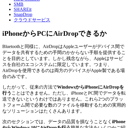
SMB
SHAREit
SnapDrop
クラウドサービス
iPhoneからPCにAirDropできるか
Bluetoothと同様に、AirDropはAppleユーザーがデバイス間で
データを共有するための手間のかからない手順を提供するこ
とを目的としています。しかし残念ながら、Appleはサービ
スを自社のエコシステムに限定しています。つまり、
AirDropを使用できるのは両方のデバイスがApple製である場
合のみです。
したがって、従来の方法で
WindowsからiPhoneにAirDropを
行う
ことはできません。ただし、iPhoneとPC間でデータを転
送できないというわけではありません。これら2つのプラッ
トフォーム間で必要な数のファイルを移動するための実用的
なソリューションはたくさんあります。
次のセクションでは、データの品質を損なうことなく
iPhone
からWindows 10にAirDropを行う
簡単な方法をいくつかご紹