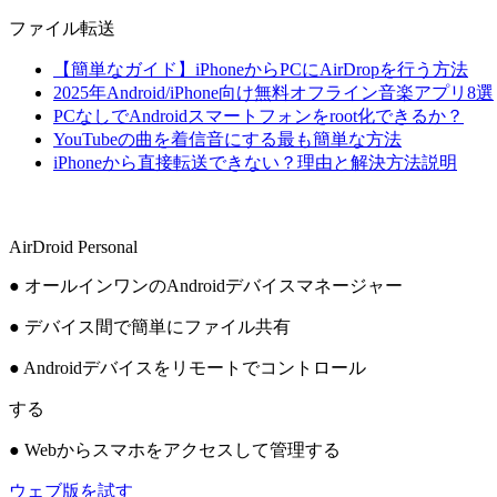
ファイル転送
【簡単なガイド】iPhoneからPCにAirDropを行う方法
2025年Android/iPhone向け無料オフライン音楽アプリ8選
PCなしでAndroidスマートフォンをroot化できるか？
YouTubeの曲を着信音にする最も簡単な方法
iPhoneから直接転送できない？理由と解決方法説明
AirDroid Personal
● オールインワンのAndroidデバイスマネージャー
● デバイス間で簡単にファイル共有
● Androidデバイスをリモートでコントロール
する
● Webからスマホをアクセスして管理する
ウェブ版を試す