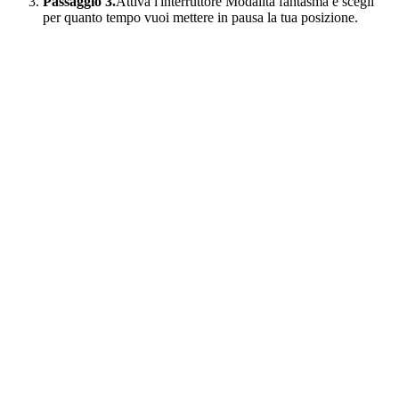
Passaggio 3.
Attiva l'interruttore Modalità fantasma e scegli
per quanto tempo vuoi mettere in pausa la tua posizione.