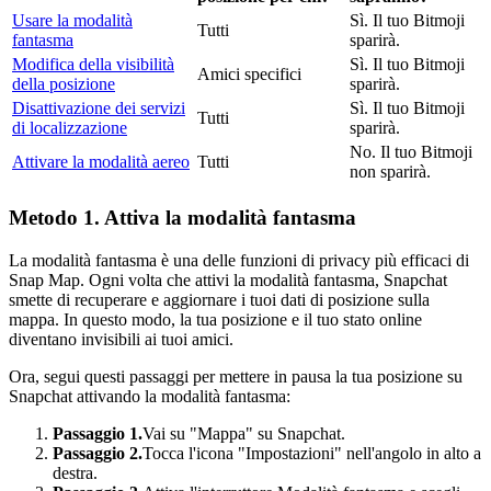
Usare la modalità
Sì. Il tuo Bitmoji
Tutti
fantasma
sparirà.
Modifica della visibilità
Sì. Il tuo Bitmoji
Amici specifici
della posizione
sparirà.
Disattivazione dei servizi
Sì. Il tuo Bitmoji
Tutti
di localizzazione
sparirà.
No. Il tuo Bitmoji
Attivare la modalità aereo
Tutti
non sparirà.
Metodo 1. Attiva la modalità fantasma
La modalità fantasma è una delle funzioni di privacy più efficaci di
Snap Map. Ogni volta che attivi la modalità fantasma, Snapchat
smette di recuperare e aggiornare i tuoi dati di posizione sulla
mappa. In questo modo, la tua posizione e il tuo stato online
diventano invisibili ai tuoi amici.
Ora, segui questi passaggi per mettere in pausa la tua posizione su
Snapchat attivando la modalità fantasma:
Passaggio 1.
Vai su "Mappa" su Snapchat.
Passaggio 2.
Tocca l'icona "Impostazioni" nell'angolo in alto a
destra.