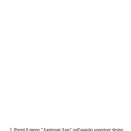
Premi il menu "Aggiungi App" sull'angolo superiore destro