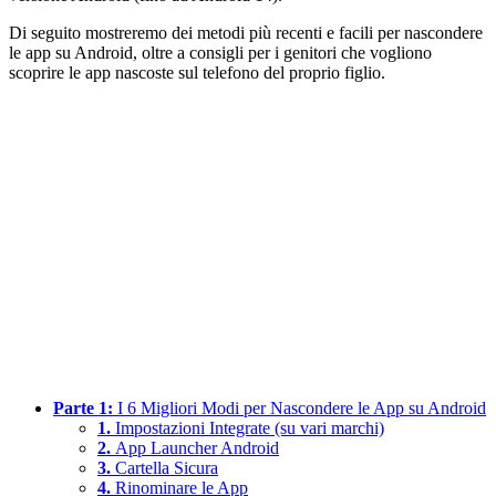
Di seguito mostreremo dei metodi più recenti e facili per nascondere
le app su Android, oltre a consigli per i genitori che vogliono
scoprire le app nascoste sul telefono del proprio figlio.
Parte 1:
I 6 Migliori Modi per Nascondere le App su Android
1.
Impostazioni Integrate (su vari marchi)
2.
App Launcher Android
3.
Cartella Sicura
4.
Rinominare le App