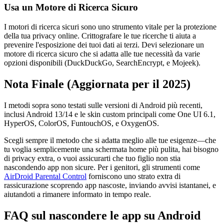
Usa un Motore di Ricerca Sicuro
I motori di ricerca sicuri sono uno strumento vitale per la protezione
della tua privacy online. Crittografare le tue ricerche ti aiuta a
prevenire l'esposizione dei tuoi dati ai terzi. Devi selezionare un
motore di ricerca sicuro che si adatta alle tue necessità da varie
opzioni disponibili (DuckDuckGo, SearchEncrypt, e Mojeek).
Nota Finale (Aggiornata per il 2025)
I metodi sopra sono testati sulle versioni di Android più recenti,
inclusi Android 13/14 e le skin custom principali come One UI 6.1,
HyperOS, ColorOS, FuntouchOS, e OxygenOS.
Scegli sempre il metodo che si adatta meglio alle tue esigenze—che
tu voglia semplicemente una schermata home più pulita, hai bisogno
di privacy extra, o vuoi assicurarti che tuo figlio non stia
nascondendo app non sicure. Per i genitori, gli strumenti come
AirDroid Parental Control
forniscono uno strato extra di
rassicurazione scoprendo app nascoste, inviando avvisi istantanei, e
aiutandoti a rimanere informato in tempo reale.
FAQ sul nascondere le app su Android