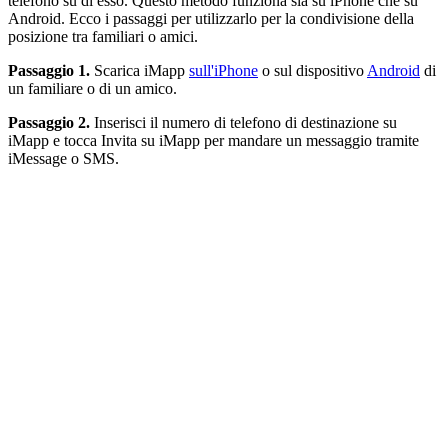
telefono su di esso. Questo metodo funziona sia su iPhone che su
Android. Ecco i passaggi per utilizzarlo per la condivisione della
posizione tra familiari o amici.
Passaggio 1.
Scarica iMapp
sull'iPhone
o sul dispositivo
Android
di
un familiare o di un amico.
Passaggio 2.
Inserisci il numero di telefono di destinazione su
iMapp e tocca Invita su iMapp per mandare un messaggio tramite
iMessage o SMS.