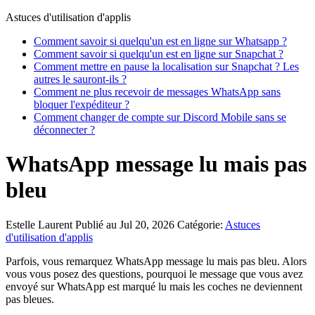
Astuces d'utilisation d'applis
Comment savoir si quelqu'un est en ligne sur Whatsapp ?
Comment savoir si quelqu'un est en ligne sur Snapchat ?
Comment mettre en pause la localisation sur Snapchat ? Les
autres le sauront-ils ?
Comment ne plus recevoir de messages WhatsApp sans
bloquer l'expéditeur ?
Comment changer de compte sur Discord Mobile sans se
déconnecter ?
WhatsApp message lu mais pas
bleu
Estelle Laurent
Publié au Jul 20, 2026
Catégorie:
Astuces
d'utilisation d'applis
Parfois, vous remarquez WhatsApp message lu mais pas bleu. Alors
vous vous posez des questions, pourquoi le message que vous avez
envoyé sur WhatsApp est marqué lu mais les coches ne deviennent
pas bleues.