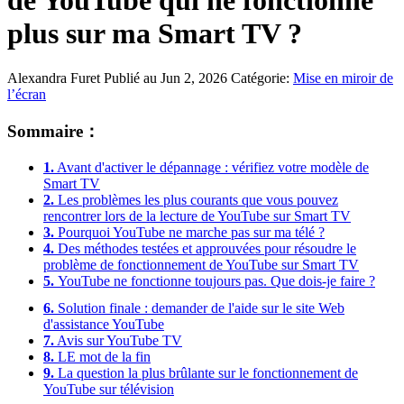
de YouTube qui ne fonctionne
plus sur ma Smart TV ?
Alexandra Furet
Publié au Jun 2, 2026
Catégorie:
Mise en miroir de
l’écran
Sommaire：
1.
Avant d'activer le dépannage : vérifiez votre modèle de
Smart TV
2.
Les problèmes les plus courants que vous pouvez
rencontrer lors de la lecture de YouTube sur Smart TV
3.
Pourquoi YouTube ne marche pas sur ma télé ?
4.
Des méthodes testées et approuvées pour résoudre le
problème de fonctionnement de YouTube sur Smart TV
5.
YouTube ne fonctionne toujours pas. Que dois-je faire ?
6.
Solution finale : demander de l'aide sur le site Web
d'assistance YouTube
7.
Avis sur YouTube TV
8.
LE mot de la fin
9.
La question la plus brûlante sur le fonctionnement de
YouTube sur télévision