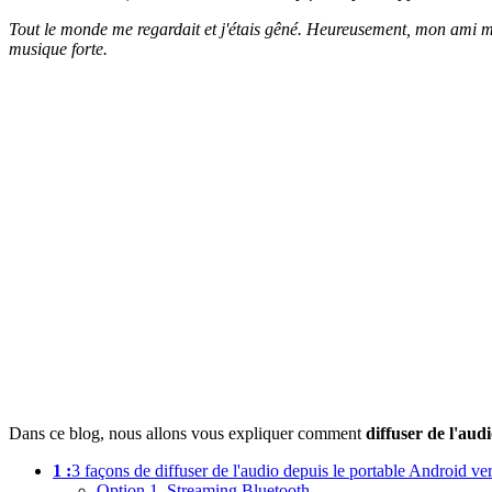
Tout le monde me regardait et j'étais gêné. Heureusement, mon ami m'a
musique forte.
Dans ce blog, nous allons vous expliquer comment
diffuser de l'aud
1 :
3 façons de diffuser de l'audio depuis le portable Android ver
Option 1. Streaming Bluetooth