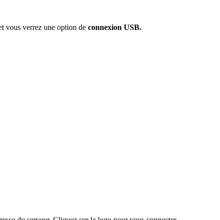
 et vous verrez une option de
connexion USB.
dresse du serveur. Cliquez sur le logo pour vous connecter