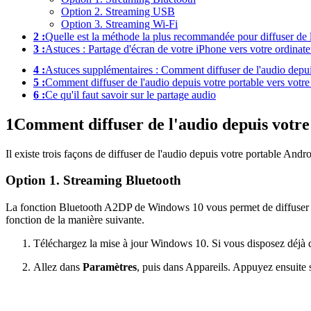
Option 2. Streaming USB
Option 3. Streaming Wi-Fi
2 :
Quelle est la méthode la plus recommandée pour diffuser de l
3 :
Astuces : Partage d'écran de votre iPhone vers votre ordinat
4 :
Astuces supplémentaires : Comment diffuser de l'audio depui
5 :
Comment diffuser de l'audio depuis votre portable vers votre 
6 :
Ce qu'il faut savoir sur le partage audio
1
Comment diffuser de l'audio depuis votre
Il existe trois façons de diffuser de l'audio depuis votre portable Andr
Option 1. Streaming Bluetooth
La fonction Bluetooth A2DP de Windows 10 vous permet de diffuser votr
fonction de la manière suivante.
Téléchargez la mise à jour Windows 10. Si vous disposez déjà de
Allez dans
Paramètres
, puis dans Appareils. Appuyez ensuite