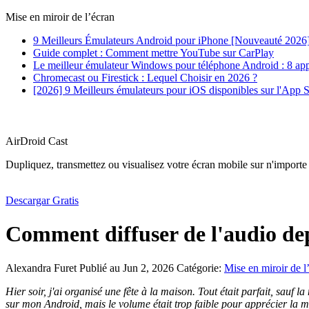
Mise en miroir de l’écran
9 Meilleurs Émulateurs Android pour iPhone [Nouveauté 2026
Guide complet : Comment mettre YouTube sur CarPlay
Le meilleur émulateur Windows pour téléphone Android : 8 appl
Chromecast ou Firestick : Lequel Choisir en 2026 ?
[2026] 9 Meilleurs émulateurs pour iOS disponibles sur l'App S
AirDroid Cast
Dupliquez, transmettez ou visualisez votre écran mobile sur n'importe
Descargar Gratis
Comment diffuser de l'audio dep
Alexandra Furet
Publié au Jun 2, 2026
Catégorie:
Mise en miroir de l
Hier soir, j'ai organisé une fête à la maison. Tout était parfait, sau
sur mon Android, mais le volume était trop faible pour apprécier la 