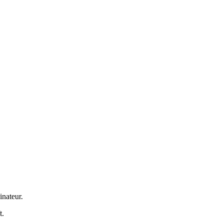
inateur.
t.