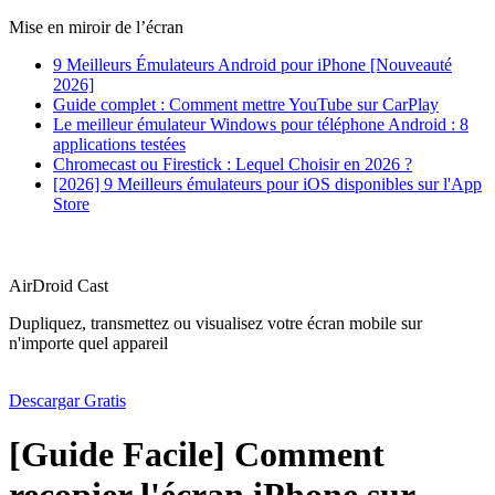
Mise en miroir de l’écran
9 Meilleurs Émulateurs Android pour iPhone [Nouveauté
2026]
Guide complet : Comment mettre YouTube sur CarPlay
Le meilleur émulateur Windows pour téléphone Android : 8
applications testées
Chromecast ou Firestick : Lequel Choisir en 2026 ?
[2026] 9 Meilleurs émulateurs pour iOS disponibles sur l'App
Store
AirDroid Cast
Dupliquez, transmettez ou visualisez votre écran mobile sur
n'importe quel appareil
Descargar Gratis
[Guide Facile] Comment