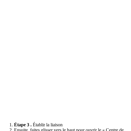
Étape 3 .
Établir la liaison
Ensuite, faites glisser vers le haut pour ouvrir le « Centre de