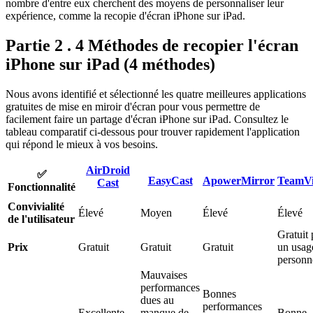
nombre d'entre eux cherchent des moyens de personnaliser leur
expérience, comme la recopie d'écran iPhone sur iPad.
Partie 2 . 4 Méthodes de recopier l'écran
iPhone sur iPad (4 méthodes)
Nous avons identifié et sélectionné les quatre meilleures applications
gratuites de mise en miroir d'écran pour vous permettre de
facilement faire un partage d'écran iPhone sur iPad. Consultez le
tableau comparatif ci-dessous pour trouver rapidement l'application
qui répond le mieux à vos besoins.
AirDroid
✅
EasyCast
ApowerMirror
TeamV
Cast
Fonctionnalité
Convivialité
Élevé
Moyen
Élevé
Élevé
de l'utilisateur
Gratuit
Prix
Gratuit
Gratuit
Gratuit
un usag
personn
Mauvaises
performances
Bonnes
dues au
performances
Excellente
manque de
Bonne