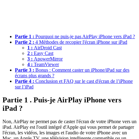
Partie 1 :
Pourquoi ne puis-je pas AirPlay iPhone vers iPad ?
Partie 2 :
4 Méthodes de recopier l'écran iPhone sur iPad
1 :
AirDroid Cast
2 :
Easy Cast
3 :
ApowerMirror
4 :
TeamViewer
Partie 3 :
Bonus : Comment caster un iPhone/iPad sur des
écrans plus grands ?
Partie 4 :
Conclusion et FAQ sur le cast d'écran de l’iPhone
sur l’iPad
Partie 1 . Puis-je AirPlay iPhone vers
iPad ?
Non, AirPlay ne permet pas de caster l'écran de votre iPhone vers un
iPad. AirPlay est l'outil intégré d'Apple qui vous permet de partager
l'écran, les vidéos, les images et l'audio de votre iPhone avec un
Mac, un Apple TV, une télévision intelligente compatible ou un