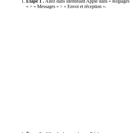
Étape 1 .
Allez dans Identifiant Apple dans « Réglages
» > « Messages » > « Envoi et réception ».