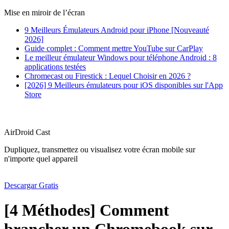
Mise en miroir de l’écran
9 Meilleurs Émulateurs Android pour iPhone [Nouveauté
2026]
Guide complet : Comment mettre YouTube sur CarPlay
Le meilleur émulateur Windows pour téléphone Android : 8
applications testées
Chromecast ou Firestick : Lequel Choisir en 2026 ?
[2026] 9 Meilleurs émulateurs pour iOS disponibles sur l'App
Store
AirDroid Cast
Dupliquez, transmettez ou visualisez votre écran mobile sur
n'importe quel appareil
Descargar Gratis
[4 Méthodes] Comment