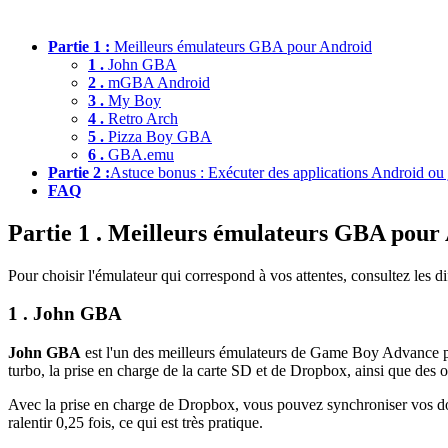
Partie 1 :
Meilleurs émulateurs GBA pour Android
1 .
John GBA
2 .
mGBA Android
3 .
My Boy
4 .
Retro Arch
5 .
Pizza Boy GBA
6 .
GBA.emu
Partie 2 :
Astuce bonus : Exécuter des applications Android ou 
FAQ
Partie 1 . Meilleurs émulateurs GBA pour
Pour choisir l'émulateur qui correspond à vos attentes, consultez les 
1 . John GBA
John GBA
est l'un des meilleurs émulateurs de Game Boy Advance pou
turbo, la prise en charge de la carte SD et de Dropbox, ainsi que des 
Avec la prise en charge de Dropbox, vous pouvez synchroniser vos donn
ralentir 0,25 fois, ce qui est très pratique.