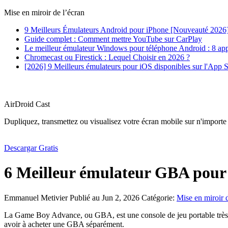
Mise en miroir de l’écran
9 Meilleurs Émulateurs Android pour iPhone [Nouveauté 2026
Guide complet : Comment mettre YouTube sur CarPlay
Le meilleur émulateur Windows pour téléphone Android : 8 appl
Chromecast ou Firestick : Lequel Choisir en 2026 ?
[2026] 9 Meilleurs émulateurs pour iOS disponibles sur l'App S
AirDroid Cast
Dupliquez, transmettez ou visualisez votre écran mobile sur n'importe
Descargar Gratis
6 Meilleur émulateur GBA pour
Emmanuel Metivier
Publié au Jun 2, 2026
Catégorie:
Mise en miroir 
La Game Boy Advance, ou GBA, est une console de jeu portable très ap
avoir à acheter une GBA séparément.