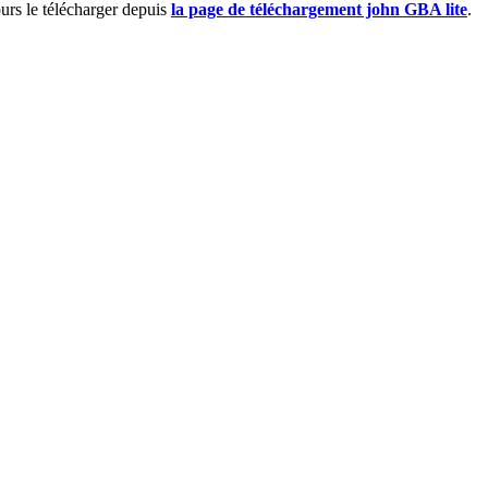
urs le télécharger depuis
la page de téléchargement john GBA lite
.