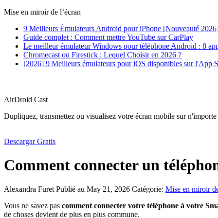
Mise en miroir de l’écran
9 Meilleurs Émulateurs Android pour iPhone [Nouveauté 2026
Guide complet : Comment mettre YouTube sur CarPlay
Le meilleur émulateur Windows pour téléphone Android : 8 appl
Chromecast ou Firestick : Lequel Choisir en 2026 ?
[2026] 9 Meilleurs émulateurs pour iOS disponibles sur l'App S
AirDroid Cast
Dupliquez, transmettez ou visualisez votre écran mobile sur n'importe
Descargar Gratis
Comment connecter un téléphone
Alexandra Furet
Publié au May 21, 2026
Catégorie:
Mise en miroir de
Vous ne savez pas
comment connecter votre téléphone à votre Sma
de choses devient de plus en plus commune.