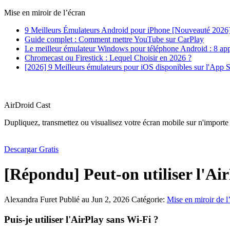
Mise en miroir de l’écran
9 Meilleurs Émulateurs Android pour iPhone [Nouveauté 2026
Guide complet : Comment mettre YouTube sur CarPlay
Le meilleur émulateur Windows pour téléphone Android : 8 appl
Chromecast ou Firestick : Lequel Choisir en 2026 ?
[2026] 9 Meilleurs émulateurs pour iOS disponibles sur l'App S
AirDroid Cast
Dupliquez, transmettez ou visualisez votre écran mobile sur n'importe
Descargar Gratis
[Répondu] Peut-on utiliser l'Ai
Alexandra Furet
Publié au Jun 2, 2026
Catégorie:
Mise en miroir de l
Puis-je utiliser l'AirPlay sans Wi-Fi ?