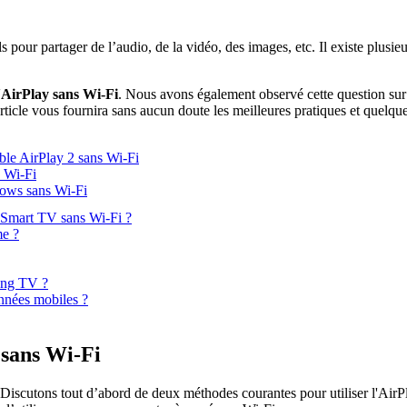
our partager de l’audio, de la vidéo, des images, etc. Il existe plusieur
'AirPlay sans Wi-Fi
. Nous avons également observé cette question sur 
ticle vous fournira sans aucun doute les meilleures pratiques et quelques
ble AirPlay 2 sans Wi-Fi
s Wi-Fi
dows sans Wi-Fi
s Smart TV sans Wi-Fi ?
me ?
ung TV ?
onnées mobiles ?
 sans Wi-Fi
 Discutons tout d’abord de deux méthodes courantes pour utiliser l'AirP