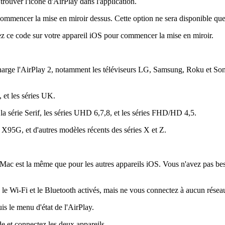
rouver l'icône d'AirPlay dans l'application.
 commencer la mise en miroir dessus. Cette option ne sera disponible que 
rez ce code sur votre appareil iOS pour commencer la mise en miroir.
 charge l'AirPlay 2, notamment les téléviseurs LG, Samsung, Roku et So
 les séries UK.
rie Serif, les séries UHD 6,7,8, et les séries FHD/HD 4,5.
95G, et d'autres modèles récents des séries X et Z.
 Mac est la même que pour les autres appareils iOS. Vous n'avez pas be
le Wi-Fi et le Bluetooth activés, mais ne vous connectez à aucun résea
s le menu d'état de l'AirPlay.
 et connectez les deux appareils.