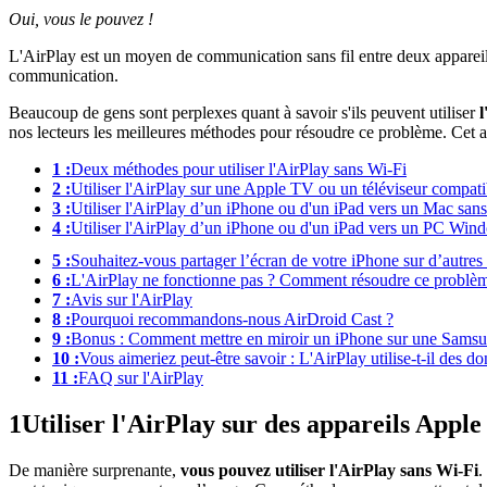
Oui, vous le pouvez !
L'AirPlay est un moyen de communication sans fil entre deux appareils p
communication.
Beaucoup de gens sont perplexes quant à savoir s'ils peuvent utiliser
l
nos lecteurs les meilleures méthodes pour résoudre ce problème. Cet ar
1 :
Deux méthodes pour utiliser l'AirPlay sans Wi-Fi
2 :
Utiliser l'AirPlay sur une Apple TV ou un téléviseur compati
3 :
Utiliser l'AirPlay d’un iPhone ou d'un iPad vers un Mac san
4 :
Utiliser l'AirPlay d’un iPhone ou d'un iPad vers un PC Win
5 :
Souhaitez-vous partager l’écran de votre iPhone sur d’autre
6 :
L'AirPlay ne fonctionne pas ? Comment résoudre ce problè
7 :
Avis sur l'AirPlay
8 :
Pourquoi recommandons-nous AirDroid Cast ?
9 :
Bonus : Comment mettre en miroir un iPhone sur une Sams
10 :
Vous aimeriez peut-être savoir : L'AirPlay utilise-t-il des d
11 :
FAQ sur l'AirPlay
1
Utiliser l'AirPlay sur des appareils Apple
De manière surprenante,
vous pouvez utiliser l'AirPlay sans Wi-Fi
.