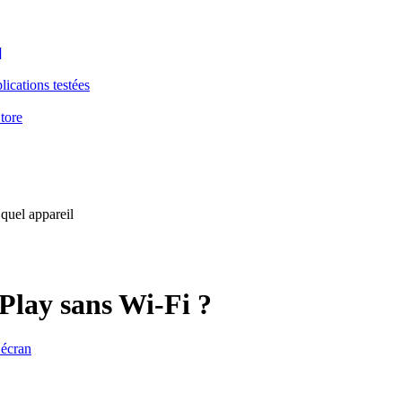
]
ications testées
tore
 quel appareil
rPlay sans Wi-Fi ?
’écran