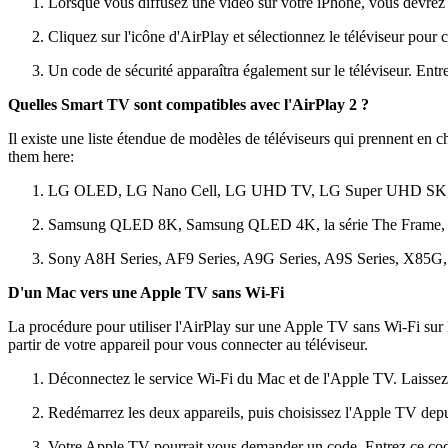
Lorsque vous diffusez une vidéo sur votre iPhone, vous devrez t
Cliquez sur l'icône d'AirPlay et sélectionnez le téléviseur pour
Un code de sécurité apparaîtra également sur le téléviseur. Ent
Quelles Smart TV sont compatibles avec l'AirPlay 2 ?
Il existe une liste étendue de modèles de téléviseurs qui prennent en
them here:
LG OLED, LG Nano Cell, LG UHD TV, LG Super UHD SK, et
Samsung QLED 8K, Samsung QLED 4K, la série The Frame, la sé
Sony A8H Series, AF9 Series, A9G Series, A9S Series, X85G, X
D'un Mac vers une Apple TV sans Wi-Fi
La procédure pour utiliser l'AirPlay sur une Apple TV sans Wi-Fi sur
partir de votre appareil pour vous connecter au téléviseur.
Déconnectez le service Wi-Fi du Mac et de l'Apple TV. Laissez 
Redémarrez les deux appareils, puis choisissez l'Apple TV depui
Votre Apple TV pourrait vous demander un code. Entrez ce code