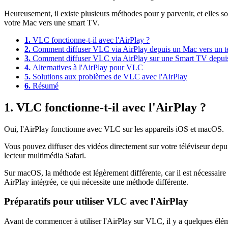
Heureusement, il existe plusieurs méthodes pour y parvenir, et elles 
votre Mac vers une smart TV.
1.
VLC fonctionne-t-il avec l'AirPlay ?
2.
Comment diffuser VLC via AirPlay depuis un Mac vers un té
3.
Comment diffuser VLC via AirPlay sur une Smart TV depuis
4.
Alternatives à l'AirPlay pour VLC
5.
Solutions aux problèmes de VLC avec l'AirPlay
6.
Résumé
1. VLC fonctionne-t-il avec l'AirPlay ?
Oui, l'AirPlay fonctionne avec VLC sur les appareils iOS et macOS.
Vous pouvez diffuser des vidéos directement sur votre téléviseur depu
lecteur multimédia Safari.
Sur macOS, la méthode est légèrement différente, car il est nécessair
AirPlay intégrée, ce qui nécessite une méthode différente.
Préparatifs pour utiliser VLC avec l'AirPlay
Avant de commencer à utiliser l'AirPlay sur VLC, il y a quelques éléme