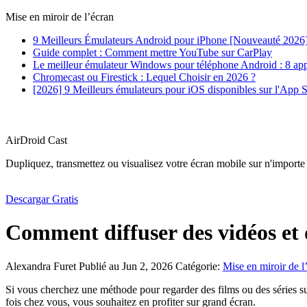
Mise en miroir de l’écran
9 Meilleurs Émulateurs Android pour iPhone [Nouveauté 2026
Guide complet : Comment mettre YouTube sur CarPlay
Le meilleur émulateur Windows pour téléphone Android : 8 appl
Chromecast ou Firestick : Lequel Choisir en 2026 ?
[2026] 9 Meilleurs émulateurs pour iOS disponibles sur l'App S
AirDroid Cast
Dupliquez, transmettez ou visualisez votre écran mobile sur n'importe
Descargar Gratis
Comment diffuser des vidéos et 
Alexandra Furet
Publié au Jun 2, 2026
Catégorie:
Mise en miroir de l
Si vous cherchez une méthode pour regarder des films ou des séries su
fois chez vous, vous souhaitez en profiter sur grand écran.