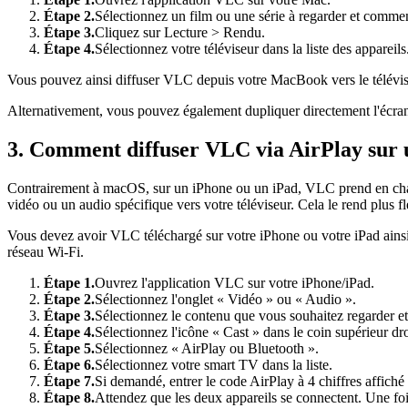
Étape 2.
Sélectionnez un film ou une série à regarder et comme
Étape 3.
Cliquez sur Lecture > Rendu.
Étape 4.
Sélectionnez votre téléviseur dans la liste des appareils
Vous pouvez ainsi diffuser VLC depuis votre MacBook vers le télévis
Alternativement, vous pouvez également dupliquer directement l'écran 
3. Comment diffuser VLC via AirPlay sur 
Contrairement à macOS, sur un iPhone ou un iPad, VLC prend en charge 
vidéo ou un audio spécifique vers votre téléviseur. Cela le rend plus fl
Vous devez avoir VLC téléchargé sur votre iPhone ou votre iPad ainsi
réseau Wi-Fi.
Étape 1.
Ouvrez l'application VLC sur votre iPhone/iPad.
Étape 2.
Sélectionnez l'onglet « Vidéo » ou « Audio ».
Étape 3.
Sélectionnez le contenu que vous souhaitez regarder et
Étape 4.
Sélectionnez l'icône « Cast » dans le coin supérieur dro
Étape 5.
Sélectionnez « AirPlay ou Bluetooth ».
Étape 6.
Sélectionnez votre smart TV dans la liste.
Étape 7.
Si demandé, entrer le code AirPlay à 4 chiffres affiché 
Étape 8.
Attendez que les deux appareils se connectent. Une foi