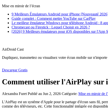
Mise en miroir de l’écran
9 Meilleurs Émulateurs Android pour iPhone [Nouveauté 2026
Guide complet : Comment mettre YouTube sur CarPlay
Le meilleur émulateur Windows pour téléphone Android : 8 appl
Chromecast ou Firestick : Lequel Choisir en 2026 ?
[2026] 9 Meilleurs émulateurs pour iOS disponibles sur l'App S
AirDroid Cast
Dupliquez, transmettez ou visualisez votre écran mobile sur n'importe
Descargar Gratis
Comment utiliser l'AirPlay sur 
Alexandra Furet
Publié au Jun 2, 2026
Catégorie:
Mise en miroir de l
L'AirPlay est un système d'Apple pour le partage d'écran sans fil, perm
comme des téléviseurs, etc. Cette fonctionnalité intégrée est disponible