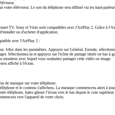
éléviseur.
ur votre téléviseur. Le son du téléphone sera diffusé via les haut-parleur
t TV, Sony et Vizio sont compatibles avec l'AirPlay 2. Grâce à l'AirPl
'installer ou d'acheter d'application.
patible avec l'AirPlay 2 :
ur. Allez dans les paramètres. Appuyez sur Général. Ensuite, sélectionne
er. Sélectionnez-la et appuyez sur l'icône de partage située en bas à g
du moniteur avec lequel vous souhaitez partager cette vidéo ou image.
era affiché à l'écran.
teur de musique sur votre téléphone.
téléphone et le contenu s'affichera. La musique commencera alors à joue
e téléphone, faites glisser l’écran vers le bas depuis le coin supérieur 
mmencera vers l'appareil de votre choix.