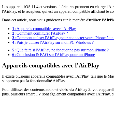
Les appareils iOS 11.4 et versions ultérieures prennent en charge l'Ai
l'AirPlay, et le récepteur, qui est un appareil compatible affichant le 
Dans cet article, nous vous guiderons sur la manière d'
utiliser l'Air
1 :
Appareils compatibles avec l'AirPlay
2 :
Comment configurer l'AirPlay ?
3 :
Comment utiliser l'AirPlay pour connecter votre iPhone à un 
4 :
Puis-je utiliser l'AirPlay sur mon PC Windows ?
5 :
Que faire si l'AirPlay ne fonctionne pas sur mon iPhone ?
6 :
Conclusion & FAQ sur l'AirPlay pour un iPhone
Appareils compatibles avec l'AirPlay
Il existe plusieurs appareils compatibles avec l'AirPlay, tels que le Ma
supportent pas la fonctionnalité AirPlay.
Pour diffuser des contenus audio et vidéo via AirPlay 2, votre appareil
plus, plusieurs smart TV sont également compatibles avec l'AirPlay