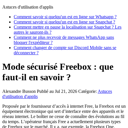
Astuces d'utilisation d'applis
Comment savoir si quelqu'un est en ligne sur Whatsapp ?
Comment savoir si quelqu'un est en ligne sur Snapchat ?
Comment mettre en pause la localisation sur Snapchat ? Les
autres le sauront-ils ?
Comment ne plus recevoir de messages WhatsApp sans
bloquer l'expéditeur ?
Comment changer de compte sur Discord Mobile sans se
déconnecter ?
Mode sécurisé Freebox : que
faut-il en savoir ?
Alexandre Busson
Publié au Jul 21, 2026
Catégorie:
Astuces
d'utilisation d'applis
Proposée par le fournisseur d’accès à internet Free, la Freebox est un
équipement électronique qui sert d’interface entre des appareils et le
réseau internet. Le boîtier ne cesse de connaître des évolutions au fil
du temps. L’opérateur français Free a actuellement plusieurs types
de Freebox sur le marché. Il y a, par exemple, la Freebox One,