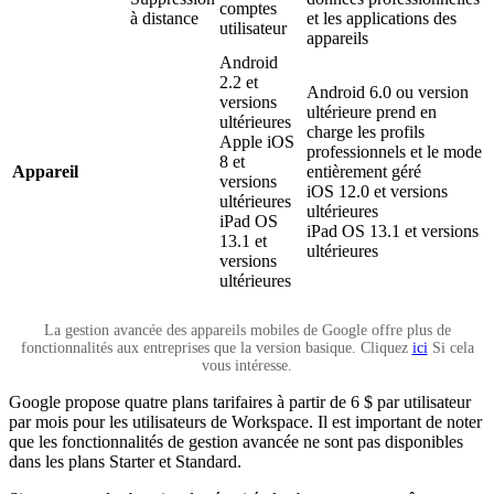
comptes
à distance
et les applications des
utilisateur
appareils
Android
2.2 et
Android 6.0 ou version
versions
ultérieure prend en
ultérieures
charge les profils
Apple iOS
professionnels et le mode
8 et
Appareil
entièrement géré
versions
iOS 12.0 et versions
ultérieures
ultérieures
iPad OS
iPad OS 13.1 et versions
13.1 et
ultérieures
versions
ultérieures
La gestion avancée des appareils mobiles de Google offre plus de
fonctionnalités aux entreprises que la version basique. Cliquez
ici
Si cela
vous intéresse.
Google propose quatre plans tarifaires à partir de 6 $ par utilisateur
par mois pour les utilisateurs de Workspace. Il est important de noter
que les fonctionnalités de gestion avancée ne sont pas disponibles
dans les plans Starter et Standard.