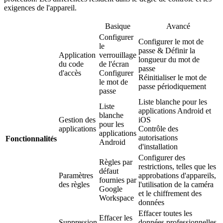
exigences de l'appareil.
Basique
Avancé
Configurer
Configurer le mot de
le
passe & Définir la
Application
verrouillage
longueur du mot de
du code
de l'écran
passe
d'accès
Configurer
Réinitialiser le mot de
le mot de
passe périodiquement
passe
Liste blanche pour les
Liste
applications Android et
blanche
Gestion des
iOS
pour les
applications
Contrôle des
applications
autorisations
Fonctionnalités
Android
d'installation
Configurer des
Règles par
restrictions, telles que les
défaut
Paramètres
approbations d'appareils,
fournies par
des règles
l'utilisation de la caméra
Google
et le chiffrement des
Workspace
données
Effacer toutes les
Effacer les
Suppression
données professionnelles