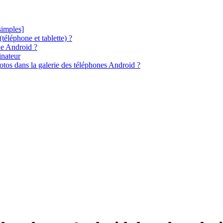
simples]
éléphone et tablette) ?
ne Android ?
inateur
tos dans la galerie des téléphones Android ?