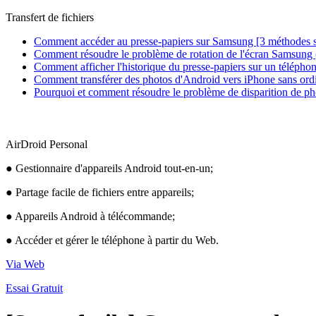
Transfert de fichiers
Comment accéder au presse-papiers sur Samsung [3 méthodes 
Comment résoudre le problème de rotation de l'écran Samsung (t
Comment afficher l'historique du presse-papiers sur un télépho
Comment transférer des photos d'Android vers iPhone sans ord
Pourquoi et comment résoudre le problème de disparition de pho
AirDroid Personal
● Gestionnaire d'appareils Android tout-en-un;
● Partage facile de fichiers entre appareils;
● Appareils Android à télécommande;
● Accéder et gérer le téléphone à partir du Web.
Via Web
Essai Gratuit