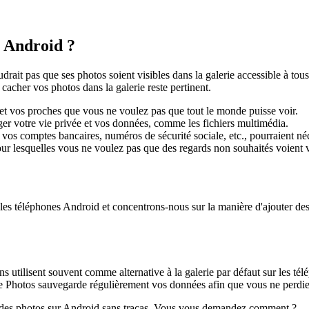
r Android ?
rait pas que ses photos soient visibles dans la galerie accessible à tous
es cacher vos photos dans la galerie reste pertinent.
 et vos proches que vous ne voulez pas que tout le monde puisse voir.
er votre vie privée et vos données, comme les fichiers multimédia.
 vos comptes bancaires, numéros de sécurité sociale, etc., pourraient né
pour lesquelles vous ne voulez pas que des regards non souhaités voient 
es téléphones Android et concentrons-nous sur la manière d'ajouter des 
ns utilisent souvent comme alternative à la galerie par défaut sur les t
e Photos sauvegarde régulièrement vos données afin que vous ne perdiez
 des photos sur Android sans tracas. Vous vous demandez comment ?