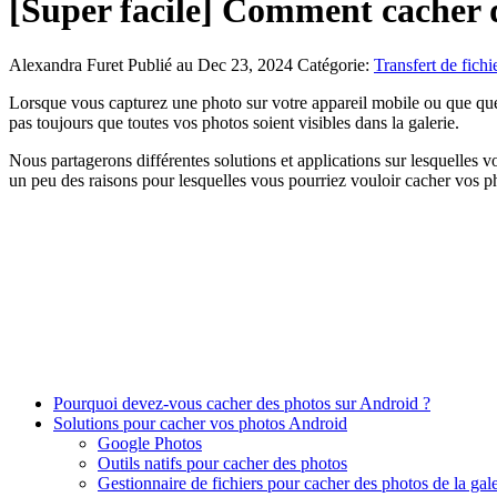
[Super facile] Comment cacher d
Alexandra Furet
Publié au Dec 23, 2024
Catégorie:
Transfert de fichi
Lorsque vous capturez une photo sur votre appareil mobile ou que quel
pas toujours que toutes vos photos soient visibles dans la galerie.
Nous partagerons différentes solutions et applications sur lesquelles
un peu des raisons pour lesquelles vous pourriez vouloir cacher vos ph
Pourquoi devez-vous cacher des photos sur Android ?
Solutions pour cacher vos photos Android
Google Photos
Outils natifs pour cacher des photos
Gestionnaire de fichiers pour cacher des photos de la gale