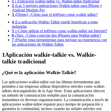
1 :
Aplicación walkie-talkie vs. Walkie-talkie tradicional
2 :
Las 5 mejores aplicaciones Walkie-talkie para iPhone y
Android Modulo Pro
3 :
[Demo] ¿Cómo usar el teléfono como walkie talkie?
4 :
La aplicación Walkie-Talkie puede beneficiar a estas
industrias
5 :
¿Cómo utilizar el teléfono como walkie-talkie sin Internet?
6 :
Tips: ¿Cómo conectar dos iPhones para Walkie-talkie?
7 :
Pruebe estas herramientas para mejorar su experiencia con
las aplicaciones de Walkie-Talkie
1
Aplicación walkie-talkie vs. Walkie-
talkie tradicional
¿Qué es la aplicación Walkie-Talkie?
Las aplicaciones walkie-talkie son las últimas herramientas que
permiten a las empresas utilizar dispositivos móviles como walkie-
talkies descargándolas de la App Store. Estas aplicaciones ofrecen
un método de comunicación rentable para la comunicación
instantánea en diversas organizaciones. La comunicación a través de
aplicaciones walkie-talkie requiere poco tiempo de preparación y
garantiza la continuidad, incluso cuando las señales móviles son