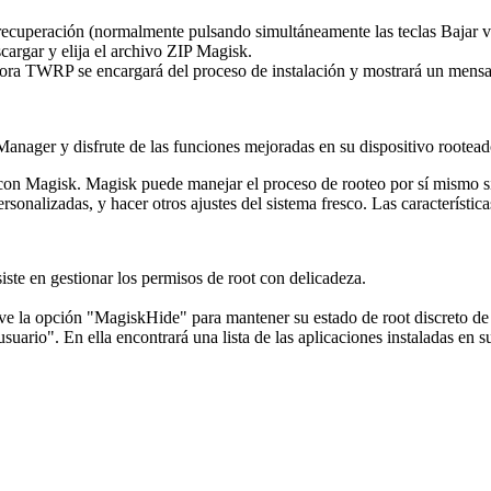
e recuperación (normalmente pulsando simultáneamente las teclas Bajar
argar y elija el archivo ZIP Magisk.
hora TWRP se encargará del proceso de instalación y mostrará un mensaj
Manager y disfrute de las funciones mejoradas en su dispositivo rootead
 con Magisk. Magisk puede manejar el proceso de rooteo por sí mismo
ersonalizadas, y hacer otros ajustes del sistema fresco. Las característ
iste en gestionar los permisos de root con delicadeza.
ve la opción "MagiskHide" para mantener su estado de root discreto de c
rio". En ella encontrará una lista de las aplicaciones instaladas en su 
.