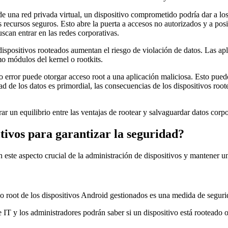
 de una red privada virtual, un dispositivo comprometido podría dar a lo
recursos seguros. Esto abre la puerta a accesos no autorizados y a posibl
scan entrar en las redes corporativas.
 dispositivos rooteados aumentan el riesgo de violación de datos. Las a
mo módulos del kernel o rootkits.
o error puede otorgar acceso root a una aplicación maliciosa. Esto pued
d de los datos es primordial, las consecuencias de los dispositivos root
r un equilibrio entre las ventajas de rootear y salvaguardar datos corpo
tivos para garantizar la seguridad?
te aspecto crucial de la administración de dispositivos y mantener un 
do root de los dispositivos Android gestionados es una medida de segur
 IT y los administradores podrán saber si un dispositivo está rooteado o