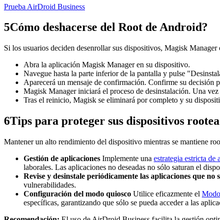
Prueba AirDroid Business
5
Cómo deshacerse del Root de Android?
Si los usuarios deciden desenrollar sus dispositivos, Magisk Manager o
Abra la aplicación Magisk Manager en su dispositivo.
Navegue hasta la parte inferior de la pantalla y pulse "Desinstal
Aparecerá un mensaje de confirmación. Confirme su decisión p
Magisk Manager iniciará el proceso de desinstalación. Una vez c
Tras el reinicio, Magisk se eliminará por completo y su disposit
6
Tips para proteger sus dispositivos roote
Mantener un alto rendimiento del dispositivo mientras se mantiene roo
Gestión de aplicaciones
Implemente una
estrategia estricta d
laborales. Las aplicaciones no deseadas no sólo saturan el disp
Revise y desinstale periódicamente las aplicaciones que no s
vulnerabilidades.
Configuración del modo quiosco
Utilice eficazmente el
Modo
específicas, garantizando que sólo se pueda acceder a las aplic
Recomendación:
El uso de AirDroid Business facilita la gestión opt