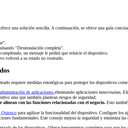
frece una solución sencilla. A continuación, se ofrece una guía concisa
ar".
ulsando "Desinstalación completa".
ompletado, un mensaje le pedirá que reinicie el dispositivo.
ivo volverá a su estado no rooteado.
ados
teado requiere medidas estratégicas para proteger los dispositivos come
e administración de aplicaciones
eliminando aplicaciones innecesarias. El
ositivo sino que también plantean riesgos de seguridad.
e alinean con las funciones relacionadas con el negocio.
Esto también
 Quiosco
para agilizar la funcionalidad del dispositivo. Configure los 
aciones fundamentales. Este consejo mejora la seguridad y minimiza las 
imizada de los dispositivos. Ofrece herramientas completas para que los