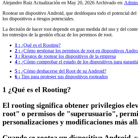
Alejandro Ruiz
Actualización en May 20, 2026
Archivado en:
Admini
Rootear un dispositivo Android, que desbloquea todo el potencial del d
los dispositivos a riesgos potenciales.
La decisión de hacer root depende en gran medida del uso y del cont
los entresijos de la gestión eficaz de los permisos de root.
1 :
¿Qué es el Rooting?
2 :
¿Cómo gestionar los permisos de root en dispositivos Andro
3 :
Riesgos de rootear los dispositivos de la empresa
4 :
¿Cómo comprobar el estado de los dispositivos para garantiz
5 :
¿Cómo deshacerse del Root de su Android?
6 :
Tips para proteger sus dispositivos rooteados
1
¿Qué es el Rooting?
El rooting significa obtener privilegios e
root" o permisos de "superusuario", permite
personalizaciones y modificaciones más al
Cuando se rootea un dispositivo Android, s