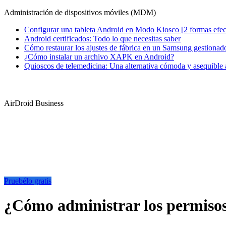
Administración de dispositivos móviles (MDM)
Configurar una tableta Android en Modo Kiosco [2 formas efec
Android certificados: Todo lo que necesitas saber
Cómo restaurar los ajustes de fábrica en un Samsung gestiona
¿Cómo instalar un archivo XAPK en Android?
Quioscos de telemedicina: Una alternativa cómoda y asequible a 
AirDroid Business
Pruebélo gratis
¿Cómo administrar los permisos 