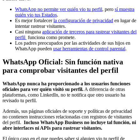
WhatsApp no permite ver quién vio tu perfil
, pero
sí muestra
quién vio tus Estados
.
Es mejor fortalecer
la configuración de privacidad
en lugar de
intentar rastrear visitantes.
Casi ninguna
aplicación de terceros para rastrear visitantes del
perfil
funciona como promete.
Los padres preocupados por las actividades de sus hijos en
WhatsApp pueden
usar herramientas de control parental
.
WhatsApp Oficial: Sin función nativa
para comprobar visitantes del perfil
WhatsApp nunca ha proporcionado a los usuarios funciones
oficiales para ver quién visitó su perfil.
A diferencia de otras
plataformas, como LinkedIn, no te notifica que otro usuario ha
revisado tu perfil.
Además, sus páginas oficiales de soporte y políticas de privacidad
no contienen instrucciones relacionadas con registros de visitantes
del perfil.
Incluso WhatsApp Business no incluye tal función, ni
abre interfaces ni APIs para rastrear visitantes.
El único caso en el que puedes saber si alguien vio tu perfil de