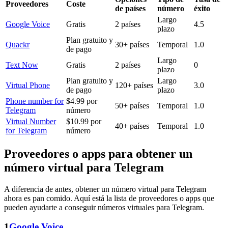
Proveedores
Coste
de países
número
éxito
Largo
Google Voice
Gratis
2 países
4.5
plazo
Plan gratuito y
Quackr
30+ países
Temporal
1.0
de pago
Largo
Text Now
Gratis
2 países
0
plazo
Plan gratuito y
Largo
Virtual Phone
120+ países
3.0
de pago
plazo
Phone number for
$4.99 por
50+ países
Temporal
1.0
Telegram
número
Virtual Number
$10.99 por
40+ países
Temporal
1.0
for Telegram
número
Proveedores o apps para obtener un
número virtual para Telegram
A diferencia de antes, obtener un número virtual para Telegram
ahora es pan comido. Aquí está la lista de proveedores o apps que
pueden ayudarte a conseguir números virtuales para Telegram.
1
Google Voice