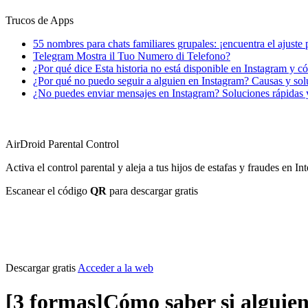
Trucos de Apps
55 nombres para chats familiares grupales: ¡encuentra el ajuste 
Telegram Mostra il Tuo Numero di Telefono?
¿Por qué dice Esta historia no está disponible en Instagram y 
¿Por qué no puedo seguir a alguien en Instagram? Causas y sol
¿No puedes enviar mensajes en Instagram? Soluciones rápidas 
AirDroid Parental Control
Activa el control parental y aleja a tus hijos de estafas y fraudes en Int
Escanear el código
QR
para descargar gratis
Descargar gratis
Acceder a la web
[3 formas]Cómo saber si alguie