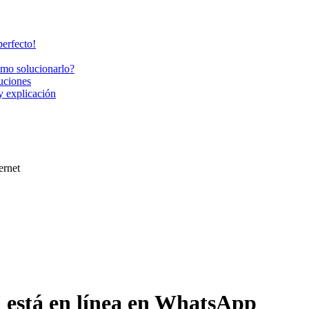
perfecto!
cómo solucionarlo?
uciones
y explicación
ernet
n está en línea en WhatsApp