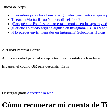
Trucos de Apps
55 nombres para chats familiares grupales: ¡encuentra el ajuste 
Telegram Mostra il Tuo Numero di Telefono?
¿Por qué dice Esta historia no está disponible en Instagram y 
¿Por qué no puedo seguir a alguien en Instagram? Causas y sol
¿No puedes enviar mensajes en Instagram? Soluciones rápidas 
AirDroid Parental Control
Activa el control parental y aleja a tus hijos de estafas y fraudes en Int
Escanear el código
QR
para descargar gratis
Descargar gratis
Acceder a la web
Cómo recuperar mi cuenta de Ti