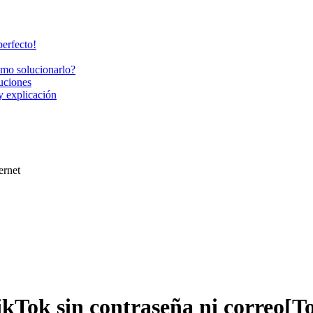
perfecto!
cómo solucionarlo?
uciones
y explicación
ernet
kTok sin contraseña ni correo[To