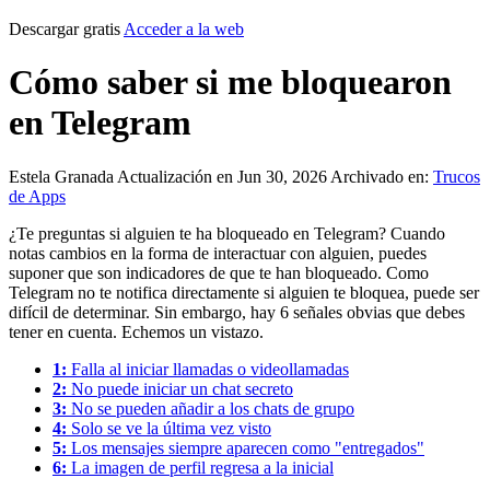
Descargar gratis
Acceder a la web
Cómo saber si me bloquearon
en Telegram
Estela Granada
Actualización en Jun 30, 2026
Archivado en:
Trucos
de Apps
¿Te preguntas si alguien te ha bloqueado en Telegram? Cuando
notas cambios en la forma de interactuar con alguien, puedes
suponer que son indicadores de que te han bloqueado. Como
Telegram no te notifica directamente si alguien te bloquea, puede ser
difícil de determinar. Sin embargo, hay 6 señales obvias que debes
tener en cuenta. Echemos un vistazo.
1:
Falla al iniciar llamadas o videollamadas
2:
No puede iniciar un chat secreto
3:
No se pueden añadir a los chats de grupo
4:
Solo se ve la última vez visto
5:
Los mensajes siempre aparecen como "entregados"
6:
La imagen de perfil regresa a la inicial