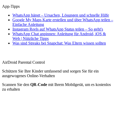
App-Tipps
WhatsApp hängt – Ursachen, Lösungen und schnelle Hilfe
Google My Maps Karte erstellen und über WhatsApp teilen –
Einfache Anleitung
Instagram Reels auf WhatsApp Status teilen – So geht's
WhatsApp Chat anpinnen: Anleitung für Android, iOS &
Web | Nützliche Tipps
Was sind Streaks bei Snapchat: Was Eltern wissen sollten
AirDroid Parental Control
Schützen Sie Ihre Kinder umfassend und sorgen Sie für ein
ausgewogenes Online-Verhalten
Scannen Sie den
QR-Code
mit Ihrem Mobilgerät, um es kostenlos
zu erhalten