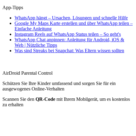
App-Tipps
WhatsApp hängt – Ursachen, Lösungen und schnelle Hilfe
Google My Maps Karte erstellen und über WhatsApp teilen –
Einfache Anleitung
Instagram Reels auf WhatsApp Status teilen – So geht's
WhatsApp Chat anpinnen: Anleitung für Android, iOS &
Web | Nützliche Tipps
Was sind Streaks bei Snapchat: Was Eltern wissen sollten
AirDroid Parental Control
Schützen Sie Ihre Kinder umfassend und sorgen Sie für ein
ausgewogenes Online-Verhalten
Scannen Sie den
QR-Code
mit Ihrem Mobilgerät, um es kostenlos
zu erhalten