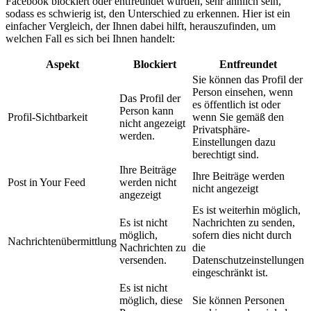
Facebook blockiert oder entfreundet wurden, sehr ähnlich sein,
sodass es schwierig ist, den Unterschied zu erkennen. Hier ist ein
einfacher Vergleich, der Ihnen dabei hilft, herauszufinden, um
welchen Fall es sich bei Ihnen handelt:
Aspekt
Blockiert
Entfreundet
Sie können das Profil der
Person einsehen, wenn
Das Profil der
es öffentlich ist oder
Person kann
Profil-Sichtbarkeit
wenn Sie gemäß den
nicht angezeigt
Privatsphäre-
werden.
Einstellungen dazu
berechtigt sind.
Ihre Beiträge
Ihre Beiträge werden
Post in Your Feed
werden nicht
nicht angezeigt
angezeigt
Es ist weiterhin möglich,
Es ist nicht
Nachrichten zu senden,
möglich,
sofern dies nicht durch
Nachrichtenübermittlung
Nachrichten zu
die
versenden.
Datenschutzeinstellungen
eingeschränkt ist.
Es ist nicht
möglich, diese
Sie können Personen