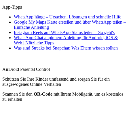
App-Tipps
WhatsApp hängt – Ursachen, Lösungen und schnelle Hilfe
Google My Maps Karte erstellen und über WhatsApp teilen –
Einfache Anleitung
Instagram Reels auf WhatsApp Status teilen – So geht's
WhatsApp Chat anpinnen: Anleitung für Android, iOS &
Web | Nützliche Tipps
Was sind Streaks bei Snapchat: Was Eltern wissen sollten
AirDroid Parental Control
Schützen Sie Ihre Kinder umfassend und sorgen Sie für ein
ausgewogenes Online-Verhalten
Scannen Sie den
QR-Code
mit Ihrem Mobilgerät, um es kostenlos
zu erhalten