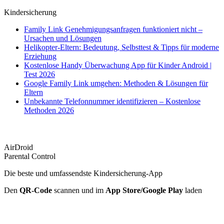
Kindersicherung
Family Link Genehmigungsanfragen funktioniert nicht –
Ursachen und Lösungen
Helikopter-Eltern: Bedeutung, Selbsttest & Tipps für moderne
Erziehung
Kostenlose Handy Überwachung App für Kinder Android |
Test 2026
Google Family Link umgehen: Methoden & Lösungen für
Eltern
Unbekannte Telefonnummer identifizieren – Kostenlose
Methoden 2026
AirDroid
Parental Control
Die beste und umfassendste Kindersicherung-App
Den
QR-Code
scannen und im
App Store/Google Play
laden