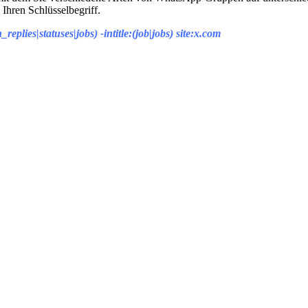
 Ihren Schlüsselbegriff.
plies|statuses|jobs) -intitle:(job|jobs) site:x.com