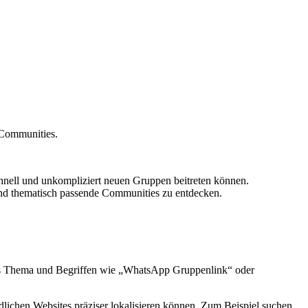
 Communities.
hnell und unkompliziert neuen Gruppen beitreten können.
und thematisch passende Communities zu entdecken.
aus Thema und Begriffen wie „WhatsApp Gruppenlink“ oder
ichen Websites präziser lokalisieren können. Zum Beispiel suchen