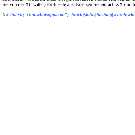
Sie von der X(Twitter)-Profilseite aus. Ersetzen Sie einfach XX durch
XX intext:("chat.whatsapp.com") -inurl:(status|hashtag|search|with_re