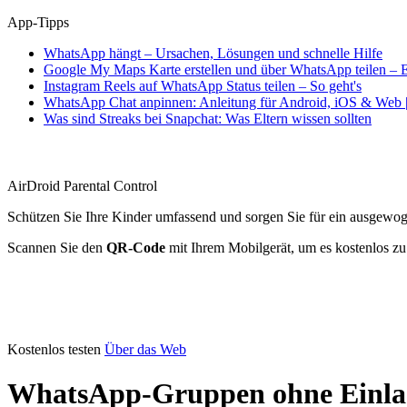
App-Tipps
WhatsApp hängt – Ursachen, Lösungen und schnelle Hilfe
Google My Maps Karte erstellen und über WhatsApp teilen – E
Instagram Reels auf WhatsApp Status teilen – So geht's
WhatsApp Chat anpinnen: Anleitung für Android, iOS & Web |
Was sind Streaks bei Snapchat: Was Eltern wissen sollten
AirDroid Parental Control
Schützen Sie Ihre Kinder umfassend und sorgen Sie für ein ausgewo
Scannen Sie den
QR-Code
mit Ihrem Mobilgerät, um es kostenlos zu
Kostenlos testen
Über das Web
WhatsApp-Gruppen ohne Einladu