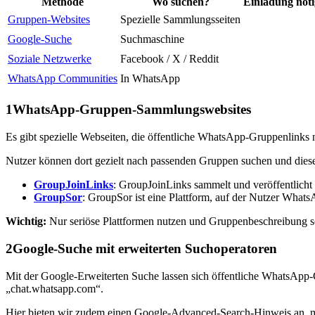
Methode
Wo suchen?
Einladung nöt
Gruppen-Websites
Spezielle Sammlungsseiten
Google-Suche
Suchmaschine
Soziale Netzwerke
Facebook / X / Reddit
WhatsApp Communities
In WhatsApp
1
WhatsApp-Gruppen-Sammlungswebsites
Es gibt spezielle Webseiten, die öffentliche WhatsApp-Gruppenlink
Nutzer können dort gezielt nach passenden Gruppen suchen und diesen
GroupJoinLinks
: GroupJoinLinks sammelt und veröffentlicht
GroupSor
: GroupSor ist eine Plattform, auf der Nutzer Wha
Wichtig:
Nur seriöse Plattformen nutzen und Gruppenbeschreibung s
2
Google-Suche mit erweiterten Suchoperatoren
Mit der Google-Erweiterten Suche lassen sich öffentliche WhatsApp
„chat.whatsapp.com“.
Hier bieten wir zudem einen Google-Advanced-Search-Hinweis an, mi