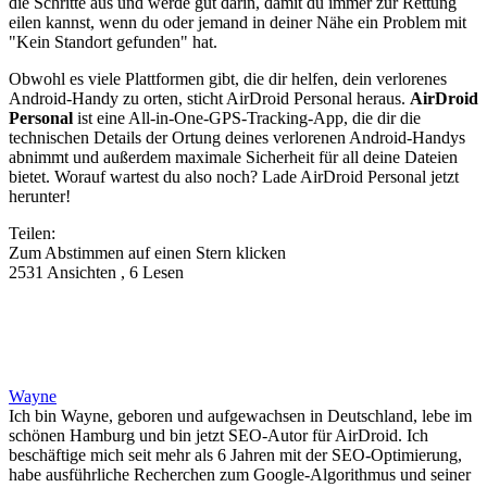
die Schritte aus und werde gut darin, damit du immer zur Rettung
eilen kannst, wenn du oder jemand in deiner Nähe ein Problem mit
"Kein Standort gefunden" hat.
Obwohl es viele Plattformen gibt, die dir helfen, dein verlorenes
Android-Handy zu orten, sticht AirDroid Personal heraus.
AirDroid
Personal
ist eine All-in-One-GPS-Tracking-App, die dir die
technischen Details der Ortung deines verlorenen Android-Handys
abnimmt und außerdem maximale Sicherheit für all deine Dateien
bietet. Worauf wartest du also noch? Lade AirDroid Personal jetzt
herunter!
Teilen:
Zum Abstimmen auf einen Stern klicken
2531 Ansichten , 6 Lesen
Wayne
Ich bin Wayne, geboren und aufgewachsen in Deutschland, lebe im
schönen Hamburg und bin jetzt SEO-Autor für AirDroid. Ich
beschäftige mich seit mehr als 6 Jahren mit der SEO-Optimierung,
habe ausführliche Recherchen zum Google-Algorithmus und seiner