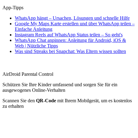
App-Tipps
WhatsApp hängt – Ursachen, Lösungen und schnelle Hilfe
Google My Maps Karte erstellen und über WhatsApp teilen –
Einfache Anleitung
Instagram Reels auf WhatsApp Status teilen – So geht's
WhatsApp Chat anpinnen: Anleitung für Android, iOS &
Web | Nützliche Tipps
Was sind Streaks bei Snapchat: Was Eltern wissen sollten
AirDroid Parental Control
Schützen Sie Ihre Kinder umfassend und sorgen Sie für ein
ausgewogenes Online-Verhalten
Scannen Sie den
QR-Code
mit Ihrem Mobilgerät, um es kostenlos
zu erhalten