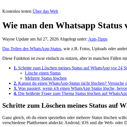
Kostenlos testen
Über das Web
Wie man den Whatsapp Status v
Wayne
Update am Jul 27, 2026
Abgelegt unter:
App-Tipps
Das Teilen des WhatsApp-Status
, wie z.B. Fotos, Uploads oder ander
Diese Funktion ist zwar einfach zu nutzen, aber in manchen Fällen möch
1.
Schritte zum Löschen meines Status auf WhatsApp vor 24 S
Lösche einen Status
Mehrere Status löschen
2.
Kannst du einen WhatsApp-Status nicht löschen? Versuche d
3.
Was passiert, wenn ich einen WhatsApp Status lösche, bevor 
4.
Die heißeste Frage zum Thema Status löschen auf WhatsAp
Schritte zum Löschen meines Status auf 
Ganz gleich, ob du einen speziellen oder mehrere Status löschen will
verschiedene Plattformen abdeckt: Android, iOS und die Web- oder Des