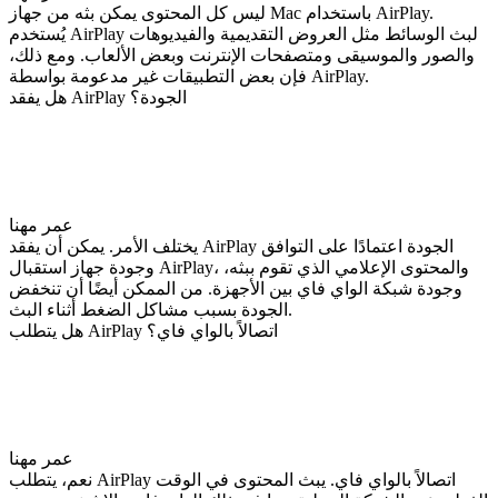
ليس كل المحتوى يمكن بثه من جهاز Mac باستخدام AirPlay.
يُستخدم AirPlay لبث الوسائط مثل العروض التقديمية والفيديوهات
والصور والموسيقى ومتصفحات الإنترنت وبعض الألعاب. ومع ذلك،
فإن بعض التطبيقات غير مدعومة بواسطة AirPlay.
هل يفقد AirPlay الجودة؟
عمر مهنا
يختلف الأمر. يمكن أن يفقد AirPlay الجودة اعتمادًا على التوافق
وجودة جهاز استقبال AirPlay، والمحتوى الإعلامي الذي تقوم ببثه،
وجودة شبكة الواي فاي بين الأجهزة. من الممكن أيضًا أن تنخفض
الجودة بسبب مشاكل الضغط أثناء البث.
هل يتطلب AirPlay اتصالاً بالواي فاي؟
عمر مهنا
نعم، يتطلب AirPlay اتصالاً بالواي فاي. يبث المحتوى في الوقت