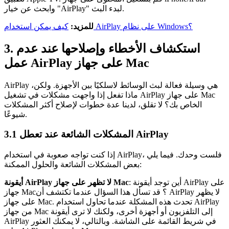
وابحث عن خيار "AirPlay" لبدء البث.
كيف يمكن استخدام AirPlay على نظام Windows؟
للمزيد:
3. استكشاف الأخطاء وإصلاحها عند عدم
عمل AirPlay على جهاز Mac
AirPlay هي وسيلة فعالة لبث الوسائط لاسلكيًا بين الأجهزة. ولكن،
ماذا تفعل إذا واجهت مشكلات في تشغيل AirPlay على جهاز Mac
الخاص بك؟ لا تقلق، لدينا عدة خطوات لإصلاح أكثر المشكلات
شيوعًا.
3.1 المشكلات الشائعة عند تعطل AirPlay
إذا كنت تواجه صعوبة في استخدام AirPlay، فلست وحدك. فيما يلي
بعض المشكلات الشائعة والحلول الممكنة:
: أين توجد أيقونة AirPlay على
أيقونة AirPlay لا تظهر على جهاز Mac
جهاز Mac؟ قد تسأل هذا السؤال عندما تكتشف أن AirPlay لا يظهر
على جهاز Mac. تحدث هذه المشكلة عندما تحاول استخدام AirPlay
من جهاز Mac إلى التلفزيون أو أجهزة أخرى، ولكنك لا ترى أيقونة
AirPlay في شريط القائمة على الشاشة. وبالتالي، لا يمكنك العثور