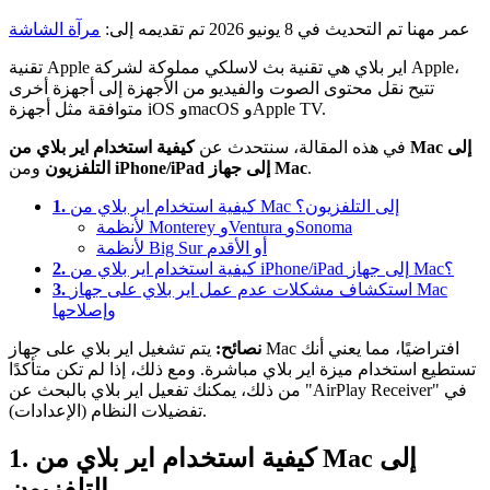
عمر مهنا
تم التحديث في 8 يونيو 2026
تم تقديمه إلى:
مرآة الشاشة
تقنية Apple اير بلاي هي تقنية بث لاسلكي مملوكة لشركة Apple،
تتيح نقل محتوى الصوت والفيديو من الأجهزة إلى أجهزة أخرى
متوافقة مثل أجهزة iOS وmacOS وApple TV.
في هذه المقالة، سنتحدث عن
كيفية استخدام اير بلاي من Mac إلى
.
iPhone/iPad إلى جهاز Mac
ومن
التلفزيون
كيفية استخدام اير بلاي من Mac إلى التلفزيون؟
1.
لأنظمة Monterey وVentura وSonoma
لأنظمة Big Sur أو الأقدم
كيفية استخدام اير بلاي من iPhone/iPad إلى جهاز Mac؟
2.
استكشاف مشكلات عدم عمل اير بلاي على جهاز Mac
3.
وإصلاحها
نصائح:
يتم تشغيل اير بلاي على جهاز Mac افتراضيًا، مما يعني أنك
تستطيع استخدام ميزة اير بلاي مباشرة. ومع ذلك، إذا لم تكن متأكدًا
من ذلك، يمكنك تفعيل اير بلاي بالبحث عن "AirPlay Receiver" في
تفضيلات النظام (الإعدادات).
1. كيفية استخدام اير بلاي من Mac إلى
التلفزيون