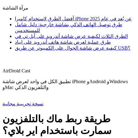
مرآة الشاشة
أفضل الطرق لاستخدام كاميرا iPhone عن بُعد في عام 2025
طرق توصيل الهاتف الذكي بشاشة خارجية: دليل شامل
للمستخدمين
الطرق الثلاث لكيفية عرض شاشة أندرويد على آبل تي في
طرق عملية لعرض شاشة هاتف أندرويد على ايباد
كيفية عرض شاشة الجوال على الكمبيوتر عن طريق USB؟
AirDroid Cast
تطبيق الكل في واحد لعرض شاشة iPhone وAndroid وWindows
وMac والتلفزيون الذكي
نسخة تجريبية مجانية
طريقة ربط ماك بالتلفزيون
سمارت باستخدام اير بلاي؟