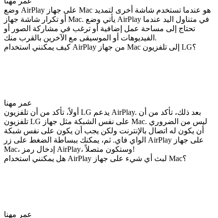
عمر مهنا
وضع AirPlay على جهاز Mac هو عندما تستخدم شاشة أخرى لتمديد
أو تكرار شاشة جهاز Mac. يأتي وضع AirPlay في متناول اليد عندما
تحتاج إلى مساحة عمل إضافية أو ترغب في مشاركة الصور أو
الفيديوهات أو الموسيقى مع الآخرين بالقرب منك.
كيف يمكنني استخدام AirPlay من جهاز Mac إلى تلفزيون LG؟
عمر مهنا
أولاً، تأكد من أن تلفزيون LG يدعم AirPlay. بعد ذلك، تأكد من أن
تلفزيون LG على نفس الشبكة مثل جهاز Mac. ليس من الضروري
أن يكون له اتصال بالإنترنت ولكن يجب أن يكون على نفس شبكة
الواي فاي. ثم، يمكنك ببساطة الضغط على زر AirPlay على جهاز
Mac، إدخال رمز AirPlay، وستكون متصلاً!
هل يمكنني استخدام AirPlay لبث أي شيء على جهاز Mac؟
عمر مهنا