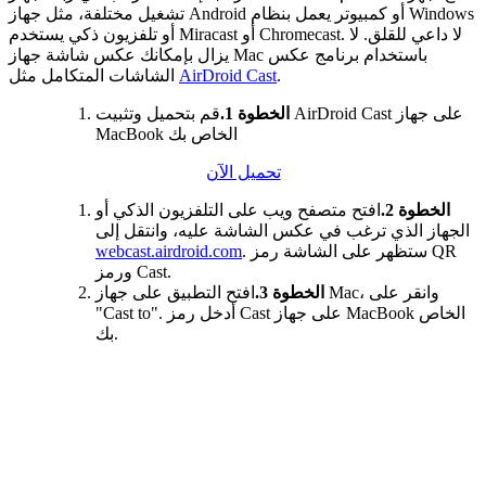
تشغيل مختلفة، مثل جهاز Android أو كمبيوتر يعمل بنظام Windows
أو تلفزيون ذكي يستخدم Miracast أو Chromecast. لا داعي للقلق. لا
يزال بإمكانك عكس شاشة جهاز Mac باستخدام برنامج عكس
.
AirDroid Cast
الشاشات المتكامل مثل
الخطوة 1.
قم بتحميل وتثبيت AirDroid Cast على جهاز
MacBook الخاص بك
تحميل الآن
الخطوة 2.
افتح متصفح ويب على التلفزيون الذكي أو
الجهاز الذي ترغب في عكس الشاشة عليه، وانتقل إلى
. ستظهر على الشاشة رمز QR
webcast.airdroid.com
ورمز Cast.
الخطوة 3.
افتح التطبيق على جهاز Mac، وانقر على
"Cast to". أدخل رمز Cast على جهاز MacBook الخاص
بك.