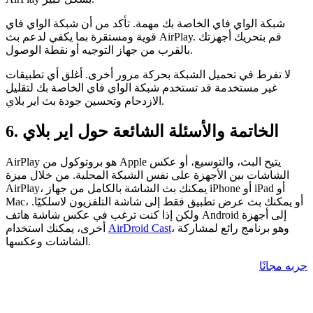
شبكة الواي فاي الخاصة بك مهمة. تأكد من أن شبكة الواي فاي
قوية ومستقرة بما يكفي لدعم بث AirPlay. قم بتحريك أجهزتك
بالقرب من جهاز التوجيه أو نقطة الوصول.
لا تفرط في تحميل الشبكة بحركة مرور أخرى. أغلق أي تطبيقات
غير مستخدمة قد تستخدم شبكة الواي فاي الخاصة بك لتقليل
الازدحام وتحسين جودة بث اير بلاي.
6. الخاتمة والأسئلة الشائعة حول اير بلاي
AirPlay هو بروتوكول من Apple يتيح البث، والتوسيع، أو عكس
الشاشات بين الأجهزة على نفس الشبكة المحلية. من خلال ميزة
AirPlay، يمكنك بث الشاشة بالكامل من جهاز iPhone أو iPad أو
Mac، أو يمكنك بث عرض تطبيق فقط إلى شاشة التلفزيون لاسلكيًا.
ولكن إذا كنت ترغب في عكس شاشة هاتف Android إلى أجهزة
، وهو برنامج رائع لمشاركة
AirDroid Cast
أخرى، يمكنك استخدام
الشاشات وعكسها.
جربه مجانًا