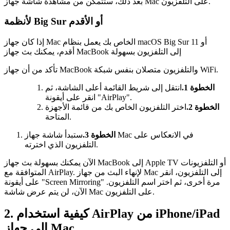
بعد ذلك، ستتمكن من مشاهدة شاشة جهاز Mac على التلفزيون.
لأنظمة Big Sur أو الأقدم
إذا كان جهاز Mac الخاص بك يعمل بنظام macOS Big Sur 11 أو
أقدم، يمكنك بث جهاز MacBook إلى التلفزيون بسهولة
تأكد من أن جهاز MacBook والتلفزيون متصلان بنفس شبكة WiFi.
الخطوة 1.
انتقل إلى شريط القائمة أعلى الشاشة، ثم
انقر على أيقونة "AirPlay".
الخطوة 2.
اختر التلفزيون الخاص بك من قائمة الأجهزة
المتاحة.
الخطوة 3.
ستبدأ شاشة جهاز Mac في الانعكاس على
التلفزيون الذي اخترته.
الآن يمكنك بسهولة بث جهاز MacBook إلى Apple TV أو التلفزيونات
المتوافقة مع AirPlay. لإنهاء البث من جهاز Mac إلى التلفزيون، انقر
على أيقونة "Screen Mirroring" مرة أخرى، ثم اختر اسم التلفزيون.
الآن، لن يتم عرض شاشة Mac على التلفزيون.
2. كيفية استخدام AirPlay من iPhone/iPad
إلى جهاز Mac