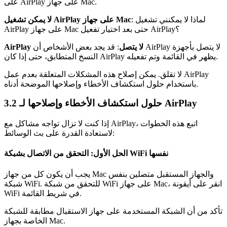
على AirPlay على جهاز Mac.
: لماذا لا يمكنني تشغيل
لا يمكن تشغيل AirPlay على جهاز Mac
AirPlay على جهاز Mac حتى بعد اختيار تفعيل AirPlay؟
AirPlay لا يتصل
: قد يجد بعض الأشخاص أن AirPlay لا يتصل بأجهزة
النسخ المتطابق، حتى إذا كان AirPlay يظهر في القائمة وتم تفعيله.
لا تقلق. يمكن إصلاح هذه المشكلات المتعلقة بعدم عمل AirPlay
باستخدام حلول استكشاف الأخطاء وإصلاحها الموضحة أدناه.
3.2 حلول استكشاف الأخطاء وإصلاحها لـ AirPlay
إذا كنت لا تزال تواجه مشاكل مع AirPlay، اتبع هذه الخطوات
لاستعادة القدرة على بث الوسائط:
الحل الأول: التحقق من الاتصال بشبكة WiFi نفسها
يجب أن يكون كل من جهاز Mac والجهاز المستقبل متصلين بنفس
شبكة WiFi. للتحقق من شبكة WiFi على جهاز Mac، انقر على أيقونة
WiFi في شريط القائمة.
تأكد من أن الشبكة المستخدمة على جهاز الاستقبال مطابقة للشبكة
الخاصة بجهاز Mac.