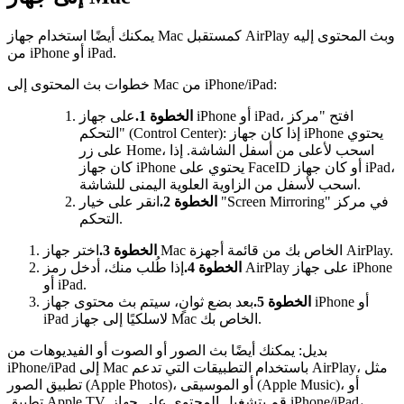
يمكنك أيضًا استخدام جهاز Mac كمستقبل AirPlay وبث المحتوى إليه
من iPhone أو iPad.
خطوات بث المحتوى إلى Mac من iPhone/iPad:
الخطوة 1.
على جهاز iPhone أو iPad، افتح "مركز
التحكم" (Control Center): إذا كان جهاز iPhone يحتوي
على زر Home، اسحب لأعلى من أسفل الشاشة. إذا
كان جهاز iPhone يحتوي على FaceID أو كان جهاز iPad،
اسحب لأسفل من الزاوية العلوية اليمنى للشاشة.
الخطوة 2.
انقر على خيار "Screen Mirroring" في مركز
التحكم.
اختر جهاز Mac الخاص بك من قائمة أجهزة AirPlay.
الخطوة 3.
الخطوة 4.
إذا طُلب منك، أدخل رمز AirPlay على جهاز iPhone
أو iPad.
الخطوة 5.
بعد بضع ثوانٍ، سيتم بث محتوى جهاز iPhone أو
iPad لاسلكيًا إلى جهاز Mac الخاص بك.
بديل: يمكنك أيضًا بث الصور أو الصوت أو الفيديوهات من
iPhone/iPad إلى Mac باستخدام التطبيقات التي تدعم AirPlay، مثل
تطبيق الصور (Apple Photos)، أو الموسيقى (Apple Music)، أو
تطبيق Apple TV. قم بتشغيل المحتوى على جهاز iPhone/iPad،