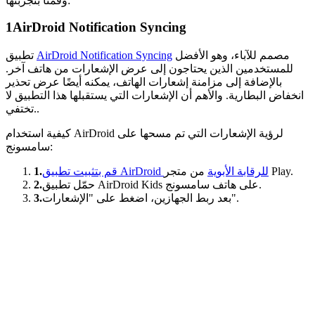
وقمنا بتجربتها:
1
AirDroid Notification Syncing
مصمم للآباء، وهو الأفضل
AirDroid Notification Syncing
تطبيق
للمستخدمين الذين يحتاجون إلى عرض الإشعارات من هاتف آخر.
بالإضافة إلى مزامنة إشعارات الهاتف، يمكنه أيضًا عرض تحذير
انخفاض البطارية. والأهم أن الإشعارات التي يستقبلها هذا التطبيق لا
تختفي..
كيفية استخدام AirDroid لرؤية الإشعارات التي تم مسحها على
سامسونج:
من متجر Play.
قم بتثبيت تطبيق AirDroid للرقابة الأبوية
1.
حمّل تطبيق AirDroid Kids على هاتف سامسونج.
2.
بعد ربط الجهازين، اضغط على "الإشعارات".
3.