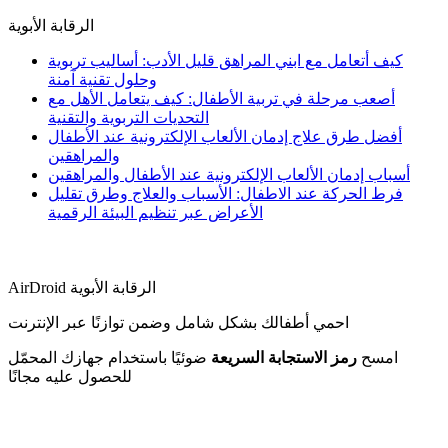
الرقابة الأبوية
كيف أتعامل مع ابني المراهق قليل الأدب: أساليب تربوية
وحلول تقنية آمنة
أصعب مرحلة في تربية الأطفال: كيف يتعامل الأهل مع
التحديات التربوية والتقنية
أفضل طرق علاج إدمان الألعاب الإلكترونية عند الأطفال
والمراهقين
أسباب إدمان الألعاب الإلكترونية عند الأطفال والمراهقين
فرط الحركة عند الاطفال: الأسباب والعلاج وطرق تقليل
الأعراض عبر تنظيم البيئة الرقمية
AirDroid الرقابة الأبوية
احمي أطفالك بشكل شامل وضمن توازنًا عبر الإنترنت
امسح
رمز الاستجابة السريعة
ضوئيًا باستخدام جهازك المحمّل
للحصول عليه مجانًا