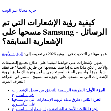
جربه مجانًا
عبر الويب
كيفية رؤية الإشعارات التي تم
مسحها على Samsung - الرسائل
الإشعارية السابقة؟
عمر مهنا
تم التحديث في 1 يونيو 2026
تم تقديمه إلى:
الرقابة الأبوية
تظهر الإشعارات على هواتفنا لتبقينا على اطلاع بجميع التطبيقات
والأخبار. لكن ماذا يحدث إذا قمنا بمسحها عن طريق الخطأ؟ قد نفقد
شيئًا مهمًا. ولحسن الحظ، لمستخدمي سامسونج هناك طرق لرؤية
الإشعارات التي تم مسحها على أجهزة سامسونج. استمر في القراءة
لتعرف المزيد!
الجزء الأول:
الطريقة الرسمية للتحقق من سجل الإشعارات
في سامسونج
الجزء الثاني:
طرق بديلة لرؤية الإشعارات التي تم مسحها
على سامسونج
الجزء الثالث:
الأسئلة الشائعة حول إشعارات سامسونج