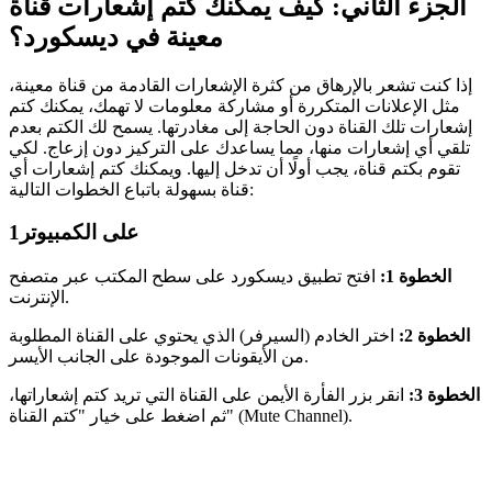
الجزء الثاني: كيف يمكنك كتم إشعارات قناة
معينة في ديسكورد؟
إذا كنت تشعر بالإرهاق من كثرة الإشعارات القادمة من قناة معينة،
مثل الإعلانات المتكررة أو مشاركة معلومات لا تهمك، يمكنك كتم
إشعارات تلك القناة دون الحاجة إلى مغادرتها. يسمح لك الكتم بعدم
تلقي أي إشعارات منها، مما يساعدك على التركيز دون إزعاج. لكي
تقوم بكتم قناة، يجب أولًا أن تدخل إليها. ويمكنك كتم إشعارات أي
قناة بسهولة باتباع الخطوات التالية:
على الكمبيوتر
1
الخطوة 1:
افتح تطبيق ديسكورد على سطح المكتب عبر متصفح
الإنترنت.
الخطوة 2:
اختر الخادم (السيرفر) الذي يحتوي على القناة المطلوبة
من الأيقونات الموجودة على الجانب الأيسر.
الخطوة 3:
انقر بزر الفأرة الأيمن على القناة التي تريد كتم إشعاراتها،
ثم اضغط على خيار "كتم القناة" (Mute Channel).