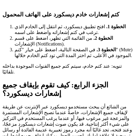
كتم إشعارات خادم ديسكورد على الهاتف المحمول
الخطوة 1.
افتح تطبيق ديسكورد، ثم انتقل إلى الخادم الذي
ترغب في كتم إشعاراته واضغط على اسمه.
الخطوة 2.
من القائمة التي تظهر، اضغط على قسم
الإشعارات (Notifications).
الخطوة 3.
في الصفحة التالية، اضغط على خيار "كتم" (Mute)
الموجود في الأعلى، ثم اختر المدة التي تود كتم الخادم خلالها.
تنويه: عند كتم خادم، سيتم كتم جميع القنوات الموجودة بداخله
تلقائيًا.
الجزء الرابع: كيف تقوم بإيقاف جميع
إشعارات ديسكورد؟
من الشائع أن يبحث مستخدمو ديسكورد عبر الإنترنت عن طريقة
لإيقاف جميع الإشعارات، خاصةً عندما تصبح الإشعارات المستمرة
والمزعجة غير مرغوب فيها، أو عندما يرغب المستخدم في التركيز
على شيء أكثر إنتاجية. قد يكون صوت إشعارات ديسكورد مزعجًا،
وعند فتحه، تجد غالبًا أنه مجرد رموز تعبيرية عديمة الفائدة أو رسائل
ترويجية لا علاقة لها بك. لحسن الحظ، يمكنك إيقاف جميع إشعارات