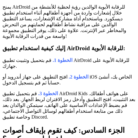
يمنح AirDroid للرقابة الأبوية الوالدين رؤية لحظية للأنشطة من
خلال إشعارات واردة من أجهزة أطفالهم أثناء استخدام تطبيق
ديسكورد. وباستخدام أداة مشاركة الإشعارات، يساعد التطبيق
الوالدين على مراقبة نشاط أطفالهم لحمايتهم من التحرش
والمخاطر عبر الإنترنت. علاوة على ذلك، يوفر التطبيق مجموعة
واسعة من قدرات الرقابة الأبوية!
إليك كيفية استخدام تطبيق AirDroid للرقابة الأبوية:
الخطوة 1.
قم بتحميل وتثبيت تطبيق AirDroid للرقابة الأبوية على
جهازك.
الخطوة 2.
افتح التطبيق على جهاز أندرويد أو iOS الخاص بك، أنشئ
حساباً ثم قم بتسجيل الدخول.
الخطوة 3.
قم بتحميل تطبيق AirDroid Kids على هواتف أطفالك.
بعد التثبيت، افتح التطبيق وأدخل رمز الاقتران لربط الجهاز. بعد ذلك،
قم بضبط الإعدادات الأساسية على الهاتف. سيتمكن الوالدان بعد
ذلك من متابعة استخدام أطفالهم لوسائل التواصل الاجتماعي،
وخاصة تطبيق Discord.
الجزء السادس: كيف تقوم بإيقاف أصوات