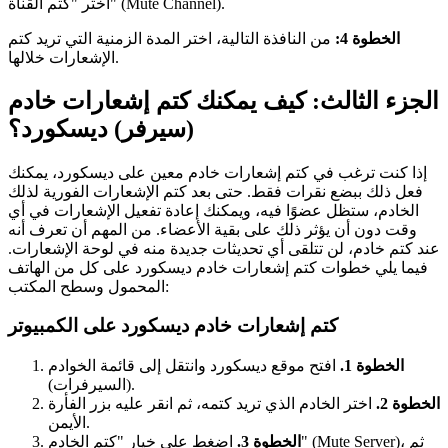
اختر "كتم القناة" (Mute Channel).
الخطوة 4:
من النافذة التالية، اختر المدة الزمنية التي تريد كتم
الإشعارات خلالها.
الجزء الثالث: كيف يمكنك كتم إشعارات خادم
(سيرفر) ديسكورد؟
إذا كنت ترغب في كتم إشعارات خادم معين على ديسكورد، يمكنك
فعل ذلك ببضع نقرات فقط. حتى بعد كتم الإشعارات الفورية لذلك
الخادم، ستظل عضوًا فيه، ويمكنك إعادة تفعيل الإشعارات في أي
وقت دون أن يؤثر ذلك على بقية الأعضاء. من المهم أن تعرف أنه
عند كتم خادم، لن تتلقى أي تحديثات جديدة منه في لوحة الإشعارات.
فيما يلي خطوات كتم إشعارات خادم ديسكورد على كل من الهاتف
المحمول وسطح المكتب:
كتم إشعارات خادم ديسكورد على الكمبيوتر
الخطوة 1.
افتح موقع ديسكورد وانتقل إلى قائمة الخوادم
(السيرفرات).
الخطوة 2.
اختر الخادم الذي تريد كتمه، ثم انقر عليه بزر الفأرة
الأيمن.
الخطوة 3.
اضغط على خيار "كتم الخادم" (Mute Server)، ثم