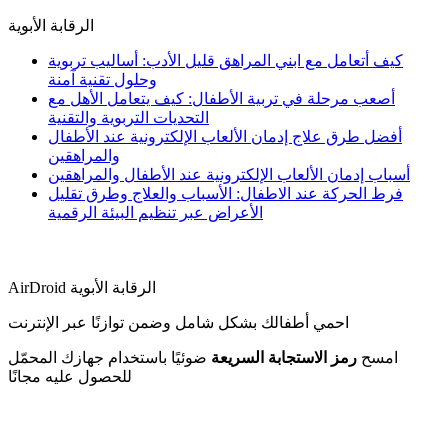
الرقابة الأبوية
كيف أتعامل مع ابني المراهق قليل الأدب: أساليب تربوية
وحلول تقنية آمنة
أصعب مرحلة في تربية الأطفال: كيف يتعامل الأهل مع
التحديات التربوية والتقنية
أفضل طرق علاج إدمان الألعاب الإلكترونية عند الأطفال
والمراهقين
أسباب إدمان الألعاب الإلكترونية عند الأطفال والمراهقين
فرط الحركة عند الاطفال: الأسباب والعلاج وطرق تقليل
الأعراض عبر تنظيم البيئة الرقمية
AirDroid الرقابة الأبوية
احمي أطفالك بشكل شامل وضمن توازنًا عبر الإنترنت
امسح
رمز الاستجابة السريعة
ضوئيًا باستخدام جهازك المحمّل
للحصول عليه مجانًا