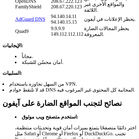
OpenDNS
208.67.222.123
والمواقع الأخرى غير
FamilyShield
208.67.220.123
اللائقة.
94.140.14.11
يحظر الإعلانات في آيفون.
AdGuard DNS
94.140.15.15
يحظر المجالات الضارة
9.9.9.9
Quad9
149.112.112.112
المعروفة.
الإيجابيات:
مجاناً.
أمان محسّن للشبكة.
السلبيات:
من السهل تجاوزه باستخدام VPN.
قد لا تلتقط خوادم DNS المجانية كل المحتوى غير المرغوب فيه.
نصائح لتجنب المواقع الضارة على آيفون
استخدم متصفح ويب موثوق:
اختر دائمًا متصفحًا يتمتع بميزات أمان قوية وتحديثات منتظمة،
مثل Safari أو Chrome أو Firefox أو DuckDuckGo. تجنب