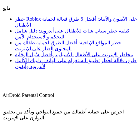
مانع
حظر Roblox على الآيفون والآيباد: أفضل 5 طرق فعالة لحماية
الأطفال
كيفية حظر سناب شات للأطفال على أندرويد: دليل شامل
للتحكم والاستخدام الآمن
حظر المواقع الإباحية: أفضل الطرق لحماية طفلك من
المحتوى الضار على الإنترنت
مخاطر الإنترنت على الأطفال: الأسباب وأفضل سُبل الوقاية
طرق فعّالة لحظر تطبيق انستغرام على الهاتف: دليلك الكامل
لأندرويد وآيفون
AirDroid Parental Control
احرص على حماية أطفالك من جميع النواحي وتأكد من تحقيق
التوازن على الإنترنت