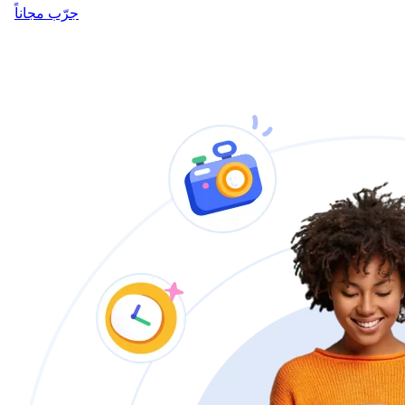
جرّب مجاناً