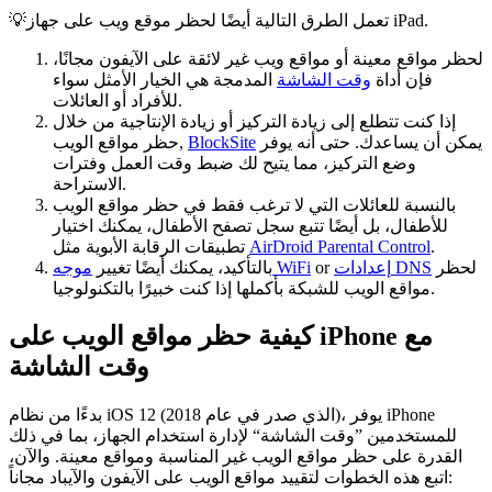
💡تعمل الطرق التالية أيضًا لحظر موقع ويب على جهاز iPad.
لحظر مواقع معينة أو مواقع ويب غير لائقة على الآيفون مجانًا،
فإن أداة
وقت الشاشة
المدمجة هي الخيار الأمثل سواء
للأفراد أو العائلات.
إذا كنت تتطلع إلى زيادة التركيز أو زيادة الإنتاجية من خلال
يمكن أن يساعدك. حتى أنه يوفر
BlockSite
حظر مواقع الويب,
وضع التركيز، مما يتيح لك ضبط وقت العمل وفترات
الاستراحة.
بالنسبة للعائلات التي لا ترغب فقط في حظر مواقع الويب
للأطفال، بل أيضًا تتبع سجل تصفح الأطفال، يمكنك اختيار
.
AirDroid Parental Control
تطبيقات الرقابة الأبوية مثل
لحظر
إعدادات DNS
or
موجه WiFi
بالتأكيد، يمكنك أيضًا تغيير
مواقع الويب للشبكة بأكملها إذا كنت خبيرًا بالتكنولوجيا.
كيفية حظر مواقع الويب على iPhone مع
وقت الشاشة
بدءًا من نظام iOS 12 (الذي صدر في عام 2018)، يوفر iPhone
للمستخدمين ”وقت الشاشة“ لإدارة استخدام الجهاز، بما في ذلك
القدرة على حظر مواقع الويب غير المناسبة ومواقع معينة. والآن،
اتبع هذه الخطوات لتقييد مواقع الويب على الآيفون والآيباد مجاناً: