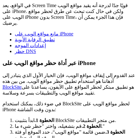
في الواقع، يعد Screen Time قويًا جدًا لدرجة أنه يقيد مواقع الويب
على iPhone. ولكن في حال كنت تبحث عن طرق لحظر مواقع
الويب على iPhone بدون Screen Time، فإن هذا الجزء يمكن أن
يرضيك.
مانع مواقع الويب على iPhone
تطبيق الرقابة الأبوية
إعدادات الموجه
حظر DNS
عبر أداة حظر مواقع الويب على iPhone
عند القدوم إلى إيقاف مواقع الويب، فإن الخيار الأول الذي يتبادر إلى
أذهاننا هو استخدام تطبيق حظر مواقع الويب. من بين هذه
هو تطبيق مبتكر لحظر المواقع على الآيفون، يساعدنا على
BlockSite
تقييد مواقع الويب والتطبيقات بسرعة وسلاسة.
في ضوء ذلك، يمكنك استخدام BlockSite لحظر مواقع الويب على
iPhone بدون وقت الشاشة:
ابدأ بتثبيت BlockSite من متجر التطبيقات.
الخطوة 1.
قم بتشغيله، واختر "حظر شيء ما."
الخطوة 2.
الخطوة 3.
ضمن قائمة ”مواقع الويب“، حدد الموقع أو فئة
الموقع المراد حظره.