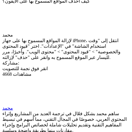
كيف أحذف المواقع المسموح بها على الآيفون؟
محمد
لإزالة المواقع المسموح بها على جهاز iPhone، انتقل إلى "وقت
استخدام الشاشة" في "الإعدادات". اختر "قيود المحتوى
والخصوصية" > "قيود المحتوى" > "محتوى الويب". وأخيرًا، مرر
لليسار عبر الموقع المسموح به وانقر على "حذف" لإزالته.
مشاركة:
انقر فوق نجمة للتصويت
4668 مشاهدات
محمد
ساهم محمد بشكل فعّال في ترجمة العديد من المشاريع وإثراء
المحتوى العربي، خصوصًا في المجال التقني، مما أسهم في تبسيط
المفاهيم التقنية وتقديم تحليلات شاملة لخصائص البرامج وإجراء
مقارنات بينها بطريقة واضحة وسلسة.