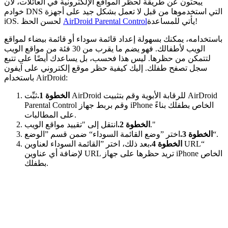
يبحثون عن طريقة لحظر المواقع الإلكترونية في العائلات، لأن
خوادم DNS التي استخدموها من قبل لا تعمل بشكل جيد على أجهزة
يأتي للمساعدة!
AirDroid Parental Control
iOS. لحسن الحظ
باستخدامه، يمكنك بسهولة إعداد قائمة سوداء أو قائمة بيضاء لمواقع
الويب لأطفالك. فهو يضم ما يقرب من 30 فئة من مواقع الويب
لتتمكن من حظرها. ليس هذا فحسب، بل يساعدك أيضًا على تتبع
سجل تصفح طفلك. إليك كيفية حظر موقع إلكتروني على آيفون
باستخدام AirDroid:
الخطوة 1.
ثبِّت AirDroid للرقابة الأبوية وقم بتثبيت AirDroid
Parental Control وقم بربط جهاز iPhone الخاص بطفلك بناءً
على المطالبات.
انتقل إلى "تقييد مواقع الويب."
الخطوة 2.
اختر ”وضع القائمة السوداء“ ضمن قسم ”الوضع“.
الخطوة 3.
الخطوة 4.
بعد ذلك، اختر ”القائمة السوداء لعناوين URL“
لإضافة أي عناوين URL تريد حظرها على جهاز iPhone الخاص
بطفلك.