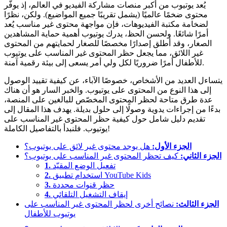
يُعد يوتيوب من أكبر منصات مشاركة الفيديو في العالم، إذ يوفّر
محتوى ضخمًا عالميًا (يشمل تقريبًا جميع المواضيع). ولكن، نظرًا
لضخامة مكتبة الفيديوهات، فإن مواجهة محتوى غير مناسب يُعد
أمرًا شائعًا. ولحسن الحظ، يدرك يوتيوب أهمية حماية المشاهدين
الصغار، وقد أطلق إصدارًا مخصصًا للصغار لحمايتهم من المحتوى
غير اللائق، مما يجعل حظر المحتوى غير المناسب على يوتيوب
للأطفال أمرًا ضروريًا لكل ولي أمر يسعى إلى بيئة رقمية آمنة.
يتساءل العديد من الأشخاص، خصوصًا الآباء، عن كيفية تقييد الوصول
إلى هذا النوع من المحتوى على يوتيوب. والخبر السار هو أن هناك
عدة طرق متاحة لحظر المحتوى المخصّص للبالغين على المنصة،
بدءًا من إجراءات يدوية وصولًا إلى حلول بديلة. يهدف هذا المقال إلى
تقديم دليل شامل حول كيفية حظر المحتوى غير المناسب على
يوتيوب. فلنبدأ بالتفاصيل الكاملة!
الجزء الأول:
هل يوجد محتوى غير لائق على يوتيوب؟
الجزء الثاني:
كيف تحظر المحتوى غير المناسب على يوتيوب؟
تفعيل الوضع المقيّد
1.
استخدام تطبيق YouTube Kids
2.
حظر قنوات محددة
3.
إيقاف التشغيل التلقائي
4.
الجزء الثالث:
نصائح أخرى لحظر المحتوى غير المناسب على
يوتيوب للأطفال