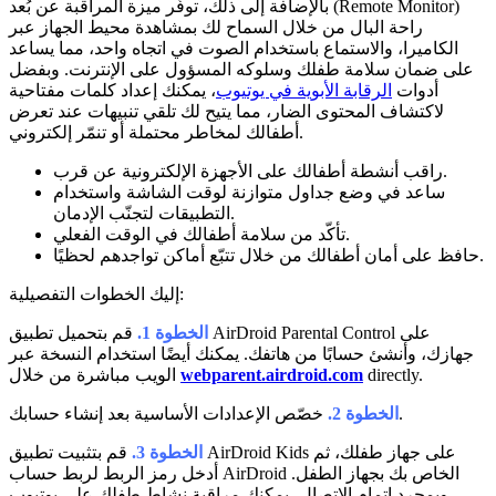
بالإضافة إلى ذلك، توفّر ميزة المراقبة عن بُعد (Remote Monitor)
راحة البال من خلال السماح لك بمشاهدة محيط الجهاز عبر
الكاميرا، والاستماع باستخدام الصوت في اتجاه واحد، مما يساعد
على ضمان سلامة طفلك وسلوكه المسؤول على الإنترنت. وبفضل
أدوات
الرقابة الأبوية في يوتيوب
، يمكنك إعداد كلمات مفتاحية
لاكتشاف المحتوى الضار، مما يتيح لك تلقي تنبيهات عند تعرض
أطفالك لمخاطر محتملة أو تنمّر إلكتروني.
راقب أنشطة أطفالك على الأجهزة الإلكترونية عن قرب.
ساعد في وضع جداول متوازنة لوقت الشاشة واستخدام
التطبيقات لتجنّب الإدمان.
تأكّد من سلامة أطفالك في الوقت الفعلي.
حافظ على أمان أطفالك من خلال تتبّع أماكن تواجدهم لحظيًا.
إليك الخطوات التفصيلية:
الخطوة 1.
قم بتحميل تطبيق AirDroid Parental Control على
جهازك، وأنشئ حسابًا من هاتفك. يمكنك أيضًا استخدام النسخة عبر
directly.
webparent.airdroid.com
الويب مباشرة من خلال
خصّص الإعدادات الأساسية بعد إنشاء حسابك.
الخطوة 2.
الخطوة 3.
قم بتثبيت تطبيق AirDroid Kids على جهاز طفلك، ثم
أدخل رمز الربط لربط حساب AirDroid الخاص بك بجهاز الطفل.
وبمجرد إتمام الاتصال، يمكنك مراقبة نشاط طفلك على يوتيوب