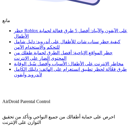
مانع
حظر Roblox على الآيفون والآيباد: أفضل 5 طرق فعالة لحماية
الأطفال
كيفية حظر سناب شات للأطفال على أندرويد: دليل شامل
للتحكم والاستخدام الآمن
حظر المواقع الإباحية: أفضل الطرق لحماية طفلك من
المحتوى الضار على الإنترنت
مخاطر الإنترنت على الأطفال: الأسباب وأفضل سُبل الوقاية
طرق فعّالة لحظر تطبيق انستغرام على الهاتف: دليلك الكامل
لأندرويد وآيفون
AirDroid Parental Control
احرص على حماية أطفالك من جميع النواحي وتأكد من تحقيق
التوازن على الإنترنت