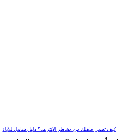
كيف تحمي طفلك من مخاطر الإنترنت؟ دليل شامل للآباء