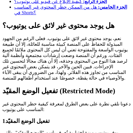
الجزء الرابع:
كيفية الإبلاغ عن فيديو على يوتيوب؟
الجزء الخامس:
هل من الممكن حظر المحتوى غير المناسب
في Shorts؟
هل يوجد محتوى غير لائق على يوتيوب؟
نعم، يوجد محتوى غير لائق على يوتيوب. فعلى الرغم من الجهود
المبذولة للحفاظ على المنصة كبيئة مناسبة للعائلة، إلا أن طبيعة
يوتيوب الواسعة والمفتوحة تعني أن ليس كل المحتوى ملائمًا لجميع
الفئات. ورغم أن المنصة وضعت إرشادات مجتمعية وأنظمة آلية
لرصد هذا النوع من المحتوى وحذفه، إلا أن هناك مجالًا لتحسين تلك
الإجراءات. فبين الحين والآخر، قد يتمكن بعض المحتوى غير
المناسب من تجاوز هذه الفلاتر. ولهذا، من الضروري أن يبقى الآباء
والأوصياء في حالة يقظة، خصوصًا عند استخدام أطفالهم للمنصة.
تفعيل الوضع المقيّد (Restricted Mode)
دعونا نلقي نظرة على بعض الطرق لمعرفة كيفية حظر المحتوى غير
المناسب على يوتيوب:
تفعيل الوضع المقيّد
1
يوفر يوتيوب ميزة اختيارية تُعرف باسم "الوضع المقيّد"، والتي