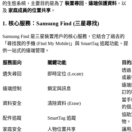
的生態系統，主要目的是為了
裝置尋回
、
遠端保護資料
，以
及
家庭成員的位置共享
。
1. 核心服務：Samsung Find (三星尋找)
Samsung Find 是三星裝置用戶的核心服務，它結合了過去的
「尋找我的手機 (Find My Mobile)」與 SmartTag 追蹤功能，提
供一站式的遠端管理。
服務面向
關鍵功能
目的
透過
遺失尋回
即時定位 (Locate)
或最
遠端
遠端控制
鎖定與訊息
訂的
當手
資料安全
清除資料 (Erase)
的個
協助
配件追蹤
SmartTag 追蹤
物。
家庭安全
人物位置共享
讓用