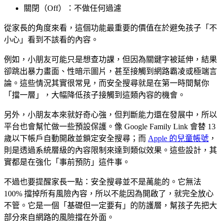
關閉（Off）：不做任何過濾
從家長的角度來看，這個功能最重要的價值在於避免孩子「不
小心」看到不該看的內容。
例如，小朋友可能只是想查功課，但因為關鍵字被延伸，結果
卻跳出暴力畫面、性暗示圖片，甚至接觸到網路霸凌或極端言
論。這些情況其實很常見，而安全搜尋就是在第一時間幫你
「擋一層」，大幅降低孩子接觸到這類內容的機會。
另外，小朋友本來就好奇心強，但判斷能力還在發展中，所以
平台也會幫忙做一些預設保護。像 Google Family Link 會替 13
歲以下帳戶自動開啟並鎖定安全搜尋；而
Apple 的兒童帳號
，
則是透過系統層級的內容限制來達到類似效果。這些設計，其
實都是在強化「事前預防」這件事。
不過也要提醒家長一點：安全搜尋並不是萬能的。它無法
100% 擋掉所有風險內容，所以不能因為開啟了，就完全放心
不管。它是一個「基礎但一定要有」的防護層，幫孩子先把大
部分來自網路的風險擋在外面。