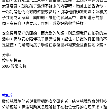
當然，工具永遠只是幫手。最重要的是親子之間的溝通與數位
素養培養。鼓勵孩子遇到不舒服的內容時，願意主動告訴你；
一起討論他們喜歡的遊戲或影片，引導他們辨識風險；並和孩
子共同制定家庭上網規則，讓他們參與其中，增加遵守的意
願。家長自己也要以身作則，成為好的數位榜樣。
安全搜尋是好的開始，而完整的防護，則是讓我們在忙碌的生
活中，仍能安心陪伴孩子健康成長。記住，防護的真正目的不
是監控，而是幫助孩子學會在數位世界裡安全且自信地探索。
分享:
按星星投票
5085 閲讀次數
林冠宇
數位親職陪伴者與兒童網路安全研究者，結合親職教育與科技
分析經驗，專注幫助家長理解孩子在數位世界的心理需求。熱