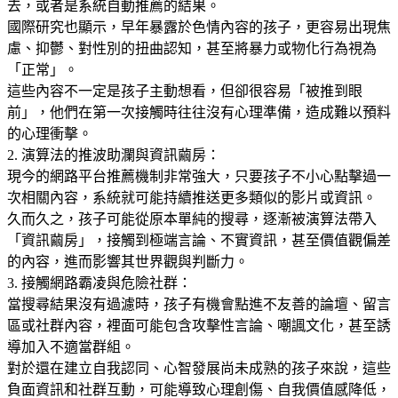
去，或者是系統自動推薦的結果。
國際研究也顯示，早年暴露於色情內容的孩子，更容易出現焦
慮、抑鬱、對性別的扭曲認知，甚至將暴力或物化行為視為
「正常」。
這些內容不一定是孩子主動想看，但卻很容易「被推到眼
前」，他們在第一次接觸時往往沒有心理準備，造成難以預料
的心理衝擊。
2. 演算法的推波助瀾與資訊繭房：
現今的網路平台推薦機制非常強大，只要孩子不小心點擊過一
次相關內容，系統就可能持續推送更多類似的影片或資訊。
久而久之，孩子可能從原本單純的搜尋，逐漸被演算法帶入
「資訊繭房」，接觸到極端言論、不實資訊，甚至價值觀偏差
的內容，進而影響其世界觀與判斷力。
3. 接觸網路霸凌與危險社群：
當搜尋結果沒有過濾時，孩子有機會點進不友善的論壇、留言
區或社群內容，裡面可能包含攻擊性言論、嘲諷文化，甚至誘
導加入不適當群組。
對於還在建立自我認同、心智發展尚未成熟的孩子來說，這些
負面資訊和社群互動，可能導致心理創傷、自我價值感降低，