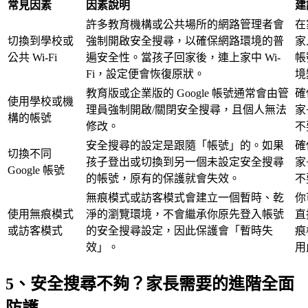
常見因素
因素說明
建
許多教育機構或公共場所的網路管理者會
在
切換到學校或
強制開啟安全搜尋，以確保網路環境的普
家
公共 Wi-Fi
遍安全性。當孩子回家後，連上家中 Wi-
帳
Fi，設定便會恢復原狀。
境
教育版或企業版的 Google 帳號通常會由管
確
使用學校或機
理員強制開啟/關閉安全搜尋，且個人無法
家
構的帳號
修改。
不
安全搜尋的設定是跟隨「帳號」的。如果
確
切換不同
孩子登出或切換到另一個未設定安全搜尋
家
Google 帳號
的帳號，原有的保護就會失效。
不
無痕模式或訪客模式會建立一個暫時、乾
你
使用無痕模式
淨的瀏覽環境，不會繼承你原先登入帳號
直
或訪客模式
的安全搜尋設定，因此保護會「暫時失
痕
效」。
用
5、安全搜尋不夠？家長需要的進階全面
防護