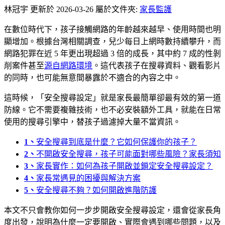
林冠宇
更新於 2026-03-26
屬於文件夾:
家長監護
在數位時代下，孩子接觸網路的年齡越來越早、使用時間也明
顯增加。根據台灣相關調查，兒少每日上網時數持續攀升，而
網路犯罪在近 5 年更出現超過 3 倍的成長，其中約 7 成的性剝
削案件甚至
源自網路環境
。這代表孩子在搜尋資料、觀看影片
的同時，也可能無意間暴露於不適合的內容之中。
這時候，「安全搜尋設定」就是家長最簡單卻最有效的第一道
防線。它不需要複雜技術，也不必安裝額外工具，就能在日常
使用的搜尋引擎中，替孩子過濾掉大量不當資訊。
1、
安全搜尋到底是什麼？它如何保護你的孩子？
2、
不開啟安全搜尋，孩子可能面對哪些風險？家長須知
3、
家長實作：如何為孩子開啟並鎖定安全搜尋設定？
4、
家長常遇見的困擾與解決方案
5、
安全搜尋不夠？如何開啟進階防護
本文不只會教你如何一步步開啟安全搜尋設定，還會從家長角
度出發，說明為什麼一定要開啟、實際會遇到哪些問題，以及