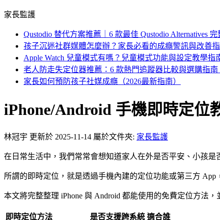
家長監護
Qustodio 替代方案推薦｜6 款最佳 Qustodio Alternativ
孩子沉迷社群媒體怎麼辦？家長必看的成癮警訊與改善指
Apple Watch 兒童模式有嗎？兒童模式功能與設定教學指
老人防走失定位器推薦：6 款熱門追蹤器比較與選購指南（2
家長如何預防孩子社媒成癮（2026最新指南）
iPhone/Android 手機即時定
林冠宇
更新於 2025-11-14
屬於文件夾:
家長監護
在日常生活中，我們常常會想知道家人在外是否平安、小孩是
所謂的即時定位，就是透過手機內建的定位功能或第三方 Ap
本文將完整整理 iPhone 與 Android 都能使用的免費
即時定位方法
是否支援跨系統
適合誰