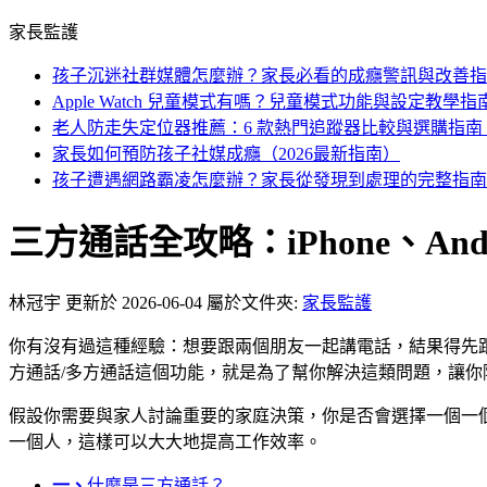
家長監護
孩子沉迷社群媒體怎麼辦？家長必看的成癮警訊與改善指
Apple Watch 兒童模式有嗎？兒童模式功能與設定教學指
老人防走失定位器推薦：6 款熱門追蹤器比較與選購指南（2
家長如何預防孩子社媒成癮（2026最新指南）
孩子遭遇網路霸凌怎麼辦？家長從發現到處理的完整指南
三方通話全攻略：iPhone、An
林冠宇
更新於 2026-06-04
屬於文件夾:
家長監護
你有沒有過這種經驗：想要跟兩個朋友一起講電話，結果得先跟
方通話/多方通話這個功能，就是為了幫你解決這類問題，讓
假設你需要與家人討論重要的家庭決策，你是否會選擇一個一
一個人，這樣可以大大地提高工作效率。
一、
什麼是三方通話？