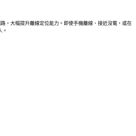
裝置組成的眾包藍牙網路，大幅提升離線定位能力。即使手機離線、接近沒電，或在
人。