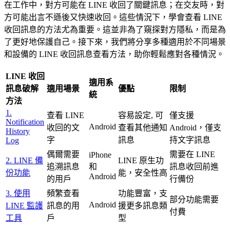
在工作中，對方可能在 LINE 收回了關鍵訊息；在交友時，對
方可能出言不遜後又快速收回。這些情況下，學會查看 LINE
收回訊息的方法尤為重要。這並非為了窺探對方隱私，而是為
了更好地保護自己。接下來，我們將分享多種適用於不同場景
和設備的 LINE 收回訊息查看方法，助你輕鬆應對各種情況。
LINE 收回
適用系
訊息破解
適用場景
優點
限制
統
方法
1.
查看 LINE
容易設定, 可
僅支援
Notification
Android
收回的文
查看其他通知
Android，僅支
History
字
訊息
持文字訊息
Log
偶爾需要
需要在 LINE
iPhone
2. LINE 備
LINE 原生功
追溯訊息
和
訊息收回前進
份功能
能，安全性高
Android
的用戶
行備份
3. 使用
頻繁查看
功能豐富，支
部分功能需要
Android
LINE 監護
訊息的用
援更多訊息類
付費
工具
戶
型