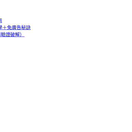
南
教學＋免廣告秘訣
巧與驗證破解）