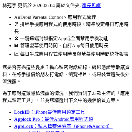
林冠宇
更新於 2026-06-04
屬於文件夾:
家長監護
AirDroid Parental Control × 應用程式管理
⏰ 排程手機應用程式的使用時段，精準設定每日可用時
長
🚫 一鍵遠端封鎖指定App或全面禁用手機功能
📊 管理螢幕使用時間，自訂App每日使用時長
📈 每日生成應用程式使用時長與螢幕使用時間統計報表
您是否有過這些憂慮？擔心私密對話紀錄、網銀憑證等敏感資
料，在將手機借給朋友打電話、瀏覽相片，或是裝置遺失後外
流洩露。
為了應對這類隱私洩露的情況，我們實測了23款主流的「應用
程式鎖定工具」，並為您精選出下文中的幾個優質方案。
LockID：
iPhone最佳應用鎖定工具
Applock Pro：
最佳Android應用程式鎖
AppLock：
私人檔案保險庫（iPhone&Android）