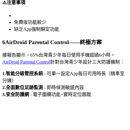
⚠️注意事項
免費版功能較少
缺乏App強制鎖定功能
6
AirDroid Parental Control——終極方案
據報告顯示，65%台灣青少年每日使用手機超過6小時。
AirDroid Parental Control
針對台灣青少年設計三大防護機制：
1.智能分級管控系統
- 可單一設定App每日可用時長（精準至
分鐘）
2.全面數位足跡監測
- 即時偵測敏感內容
3.安全防護網
- 電子圍欄功能+實時定位跟蹤