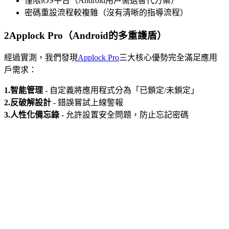
僅限iOS平台（Android用戶需選替代方案）
密碼重設流程較複雜（沒有清晰的指導流程）
2
Applock Pro（Android的多重護盾）
經過實測，我們發現
Applock Pro
三大核心優勢完全滿足應用
戶需求：
1.智能管理
- 自定義將應用程式分為「已鎖定/未鎖定」
2.反破解設計
- 錯誤嘗試上線警報
3.人性化備忘錄
- 允許設置安全問題，防止忘記密碼