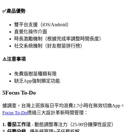
✅產品優勢
雙平台支援（iOS/Android）
直覺化操作介面
時長激勵機制（根據完成率調整時間長度）
社交系統機制（好友樹苗排行榜）
⚠️注意事項
免費版樹苗種類有限
缺乏App強制鎖定功能
5
Focus To-Do
據調查，台灣上班族每日平均浪費2.7小時在無效切換App。
Focus To-Do
透過三大設計革新時間管理：
1. 番茄工作法
- 動態調整專注力（25-90分鐘彈性設定）
2. 任務分級
- 優先級管理+子任務拆解