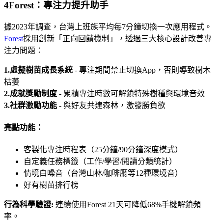
4
Forest：專注力提升助手
據2023年調查，台灣上班族平均每7分鐘切換一次應用程式。
Forest
採用創新「正向回饋機制」，透過三大核心設計改善專
注力問題：
1.虛擬樹苗成長系統
- 專注期間禁止切換App，否則導致樹木
枯萎
2.成就獎勵制度
- 累積專注時數可解鎖特殊樹種與環境音效
3.社群激勵功能
- 與好友共建森林，激發勝負欲
亮點功能：
客製化專注時程表（25分鐘/90分鐘深度模式）
自定義任務標籤（工作/學習/閱讀分類統計）
情境白噪音（台灣山林/咖啡廳等12種環境音）
好有樹苗排行榜
行為科學驗證:
連續使用Forest 21天可降低68%手機解鎖頻
率。